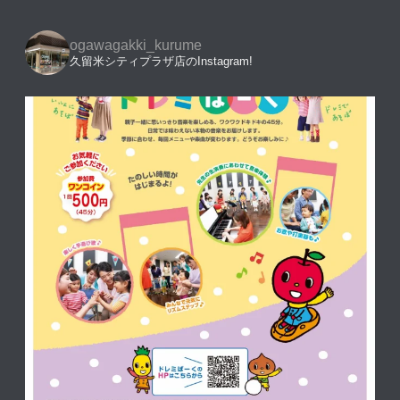
ogawagakki_kurume
久留米シティプラザ店のInstagram!