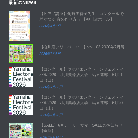
最新のNEWS
【ピアノ講座】角野美智子先生「コンクールで
差がつく”音の作り方”」【柳川店ホール】
2026年8月7日
【柳川店フリーペーパー】vol.103 2026年7月号
2026年7月6日
【コンクール】ヤマハエレクトーンフェスティ
バル2026 小川楽器店大会 結果速報 6月21
日（日）
2026年6月22日
【コンクール】ヤマハエレクトーンフェスティ
バル2026 小川楽器店大会 結果速報 6月20
日（土）
2026年6月20日
【SALE】6月アーリーサマーSALEのお知らせ
【全店】
2026年6月14日