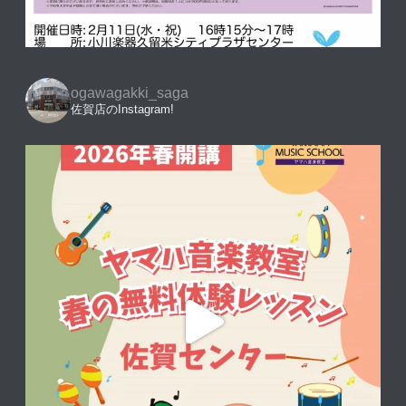
ogawagakki_saga
佐賀店のInstagram!