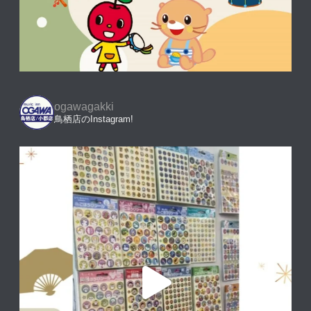
ogawagakki
鳥栖店のInstagram!