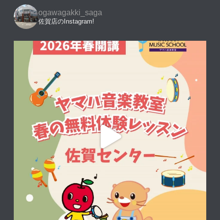
ogawagakki_saga
佐賀店のInstagram!