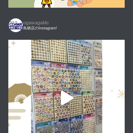
ogawagakki
鳥栖店のInstagram!