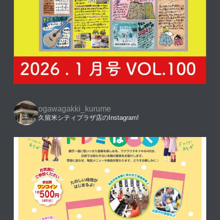
ogawagakki_kurume
久留米シティプラザ店のInstagram!