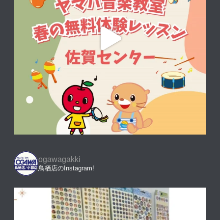
ogawagakki
鳥栖店のInstagram!