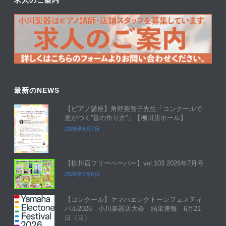
求人のご案内
最新のNEWS
【ピアノ講座】角野美智子先生「コンクールで
差がつく”音の作り方”」【柳川店ホール】
2026年8月7日
【柳川店フリーペーパー】vol.103 2026年7月号
2026年7月6日
【コンクール】ヤマハエレクトーンフェスティ
バル2026 小川楽器店大会 結果速報 6月21
日（日）