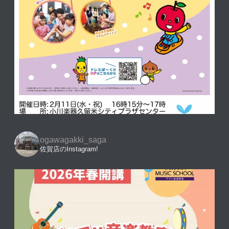
ogawagakki_saga
佐賀店のInstagram!