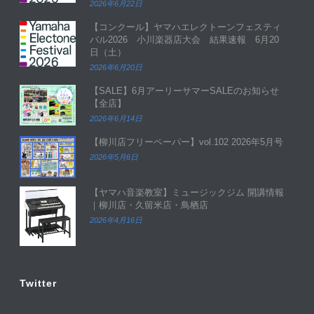
2026年6月22日
【コンクール】ヤマハエレクトーンフェスティ
バル2026 小川楽器店大会 結果速報 6月20
日（土）
2026年6月20日
【SALE】6月アーリーサマーSALEのお知らせ
【全店】
2026年6月14日
【柳川店フリーペーパー】vol.102 2026年5月号
2026年5月6日
【ヤマハ音楽教室】ミュージックジム 開講情報
｜柳川店・久留米店・鳥栖店
2026年4月16日
Twitter