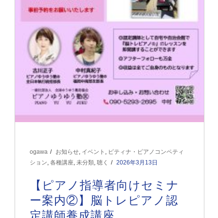
ogawa
お知らせ
,
イベント
,
ピティナ・ピアノコンペティ
ション
,
各種講座
,
未分類
,
聴く
2026年3月13日
【ピアノ指導者向けセミナ
ー案内②】脳トレピアノ認
定講師養成講座