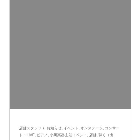
店舗スタッフ
お知らせ
,
イベント
,
オンステージ
,
コンサー
ト・LIVE
,
ピアノ
,
小川楽器主催イベント
,
店舗
,
弾く（出