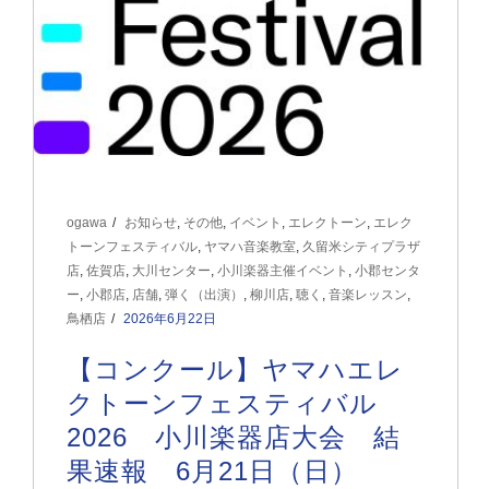
ogawa
お知らせ
,
その他
,
イベント
,
エレクトーン
,
エレク
トーンフェスティバル
,
ヤマハ音楽教室
,
久留米シティプラザ
店
,
佐賀店
,
大川センター
,
小川楽器主催イベント
,
小郡センタ
ー
,
小郡店
,
店舗
,
弾く（出演）
,
柳川店
,
聴く
,
音楽レッスン
,
鳥栖店
2026年6月22日
【コンクール】ヤマハエレ
クトーンフェスティバル
2026 小川楽器店大会 結
果速報 6月21日（日）