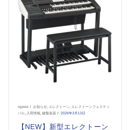
ogawa
お知らせ
,
エレクトーン
,
エレクトーンフェスティ
バル
,
入荷情報
,
鍵盤楽器
2026年3月13日
【NEW】新型エレクトーン