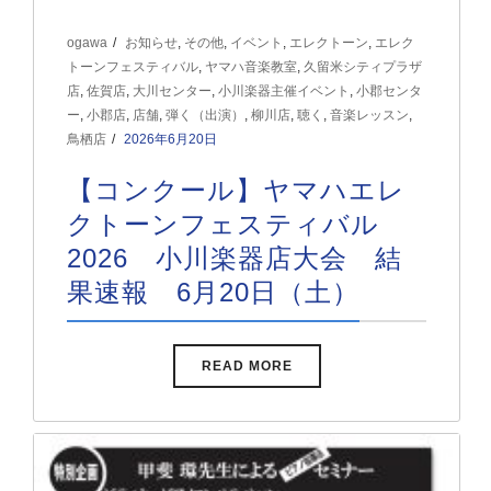
ogawa
お知らせ
,
その他
,
イベント
,
エレクトーン
,
エレク
トーンフェスティバル
,
ヤマハ音楽教室
,
久留米シティプラザ
店
,
佐賀店
,
大川センター
,
小川楽器主催イベント
,
小郡センタ
ー
,
小郡店
,
店舗
,
弾く（出演）
,
柳川店
,
聴く
,
音楽レッスン
,
鳥栖店
2026年6月20日
【コンクール】ヤマハエレ
クトーンフェスティバル
2026 小川楽器店大会 結
果速報 6月20日（土）
READ MORE