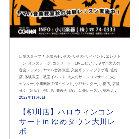
店舗スタッフ
お知らせ
,
その他
,
その他
,
イベント
,
エレクト
ーン
,
オンステージ
,
コンサート・LIVE
,
ピアノ
,
ヤマハ大人の
音楽レッスン
,
ヤマハ音楽教室
,
久留米シティプラザ店
,
佐賀
店
,
体験教室・教室イベント
,
大人のサロンコンサート
,
大川
センター
,
小川楽器主催イベント
,
小郡センター
,
小郡店
,
店舗
,
弾く（出演）
,
柳川店
,
発表会
,
聴く
,
音楽レッスン
,
鳥栖店
2022年11月6日
【柳川店】ハロウィンコン
サートin ゆめタウン大川レ
ポ