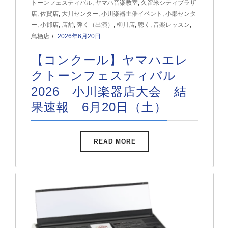
トーンフェスティバル
,
ヤマハ音楽教室
,
久留米シティプラザ
店
,
佐賀店
,
大川センター
,
小川楽器主催イベント
,
小郡センタ
ー
,
小郡店
,
店舗
,
弾く（出演）
,
柳川店
,
聴く
,
音楽レッスン
,
鳥栖店
2026年6月20日
【コンクール】ヤマハエレ
クトーンフェスティバル
2026 小川楽器店大会 結
果速報 6月20日（土）
READ MORE