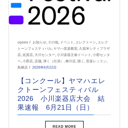
ogawa
お知らせ
,
その他
,
イベント
,
エレクトーン
,
エレク
トーンフェスティバル
,
ヤマハ音楽教室
,
久留米シティプラザ
店
,
佐賀店
,
大川センター
,
小川楽器主催イベント
,
小郡センタ
ー
,
小郡店
,
店舗
,
弾く（出演）
,
柳川店
,
聴く
,
音楽レッスン
,
鳥栖店
2026年6月22日
【コンクール】ヤマハエレ
クトーンフェスティバル
2026 小川楽器店大会 結
果速報 6月21日（日）
READ MORE