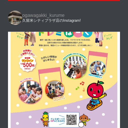
ogawagakki_kurume
久留米シティプラザ店のInstagram!