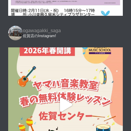
ogawagakki_saga
佐賀店のInstagram!