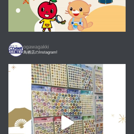
ogawagakki
鳥栖店のInstagram!