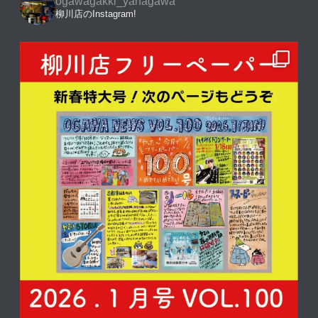
ogawagakki_yanagawa
柳川店のInstagram!