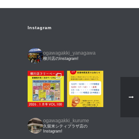
Instagram
ogawagakki_yanagawa
柳川店のInstagram!
ogawagakki_kurume
久留米シティプラザ店の
Instagram!