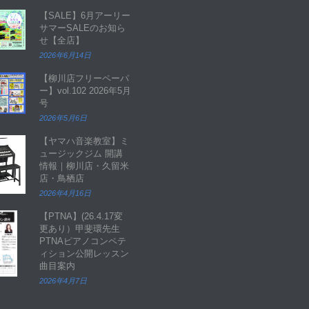
【SALE】6月アーリー
サマーSALEのお知ら
せ【全店】
2026年6月14日
【柳川店フリーペーパ
ー】vol.102 2026年5月
号
2026年5月6日
【ヤマハ音楽教室】ミ
ュージックジム 開講
情報｜柳川店・久留米
店・鳥栖店
2026年4月16日
【PTNA】(26.4.17変
更あり）甲斐環先生
PTNAピアノコンペテ
ィション公開レッスン
曲目案内
2026年4月7日