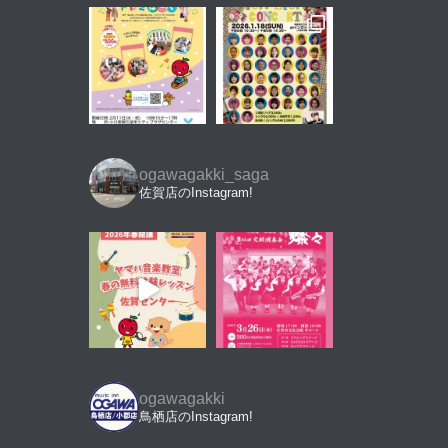
ogawagakki_saga
佐賀店のInstagram!
ogawagakki
鳥栖店のInstagram!