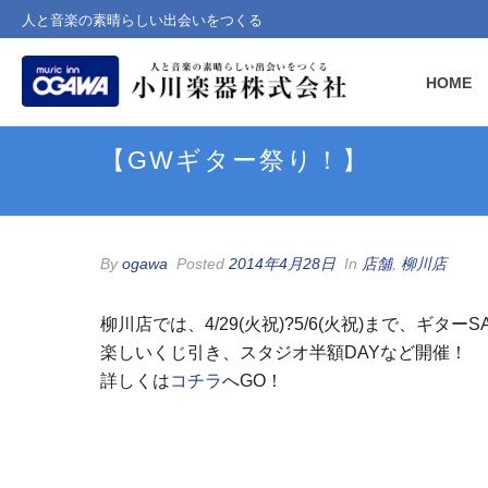
人と音楽の素晴らしい出会いをつくる
HOME
【GWギター祭り！】
By
ogawa
Posted
2014年4月28日
In
店舗
,
柳川店
柳川店では、4/29(火祝)?5/6(火祝)まで、ギターS
楽しいくじ引き、スタジオ半額DAYなど開催！
詳しくは
コチラ
へGO！