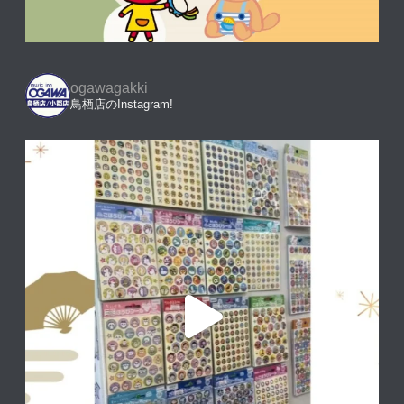
ogawagakki
鳥栖店のInstagram!