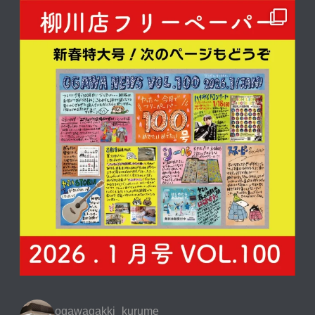
ogawagakki_kurume