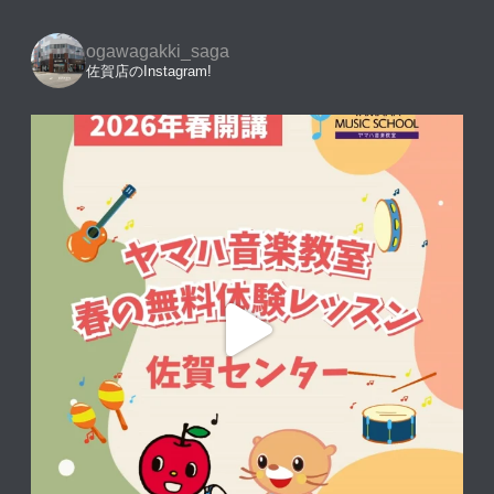
ogawagakki_saga
佐賀店のInstagram!