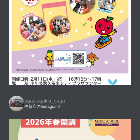
ogawagakki_saga
佐賀店のInstagram!