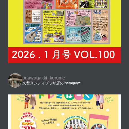
ogawagakki_kurume
久留米シティプラザ店のInstagram!