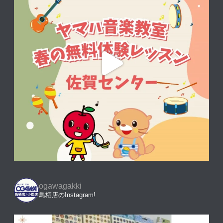
ogawagakki
鳥栖店のInstagram!