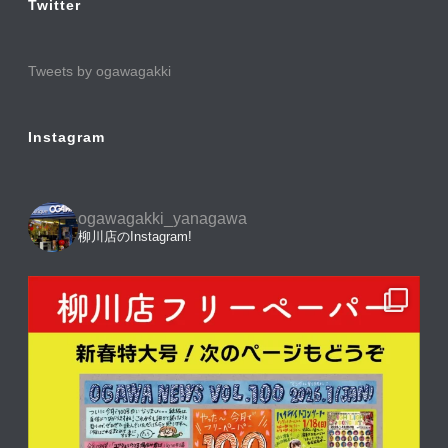
Twitter
Tweets by ogawagakki
Instagram
ogawagakki_yanagawa
柳川店のInstagram!