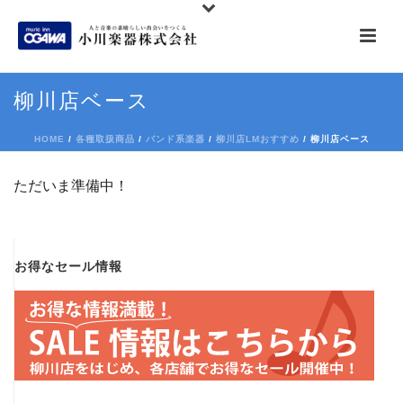
柳川店ベース
HOME
/
各種取扱商品
/
バンド系楽器
/
柳川店LMおすすめ
/ 柳川店ベース
ただいま準備中！
お得なセール情報