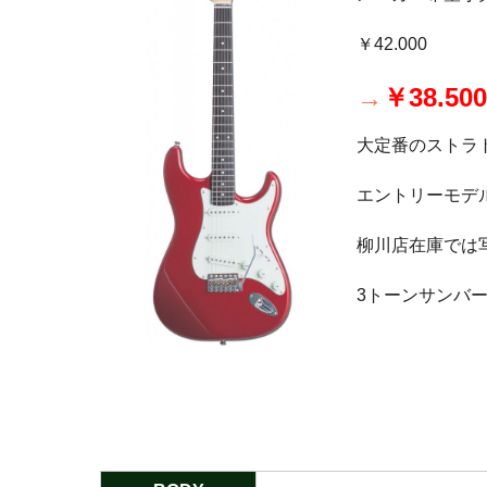
￥42.000
→
￥38.50
大定番のストラ
エントリーモデ
柳川店在庫では
3トーンサンバ