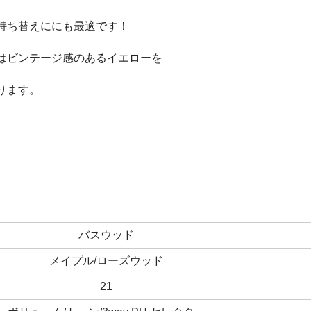
持ち替えににも最適です！
はビンテージ感のあるイエローを
ります。
バスウッド
メイプル/ローズウッド
21