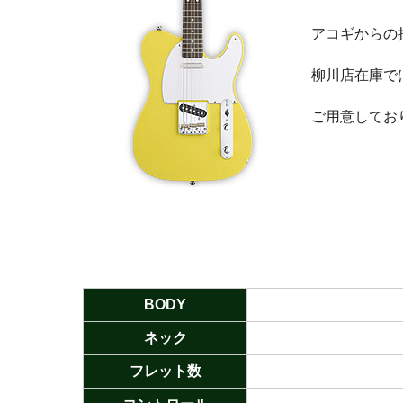
アコギからの
柳川店在庫で
ご用意してお
BODY
ネック
フレット数