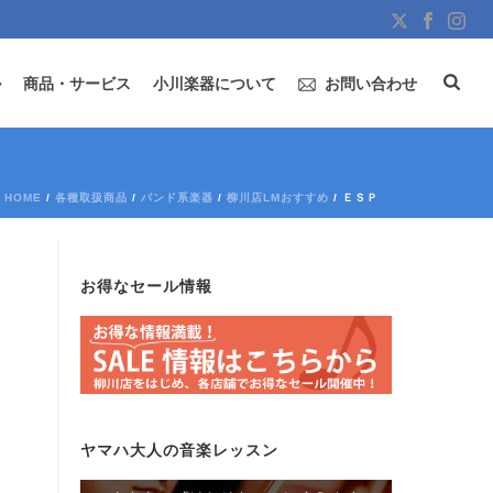
ル
商品・サービス
小川楽器について
お問い合わせ
HOME
/
各種取扱商品
/
バンド系楽器
/
柳川店LMおすすめ
/ ＥＳＰ
お得なセール情報
ヤマハ大人の音楽レッスン