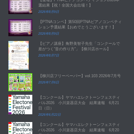
選結果【祝！全国大会出場！】
2026年8月9日
【PTNAコンペ】第50回PTNAピアノコンペティ
ション予選結果【おめでとうございます！】
2026年8月9日
【ピアノ講座】角野美智子先生「コンクールで
差がつく”音の作り方”」【柳川店ホール】
2026年8月7日
【柳川店フリーペーパー】vol.103 2026年7月号
2026年7月6日
【コンクール】ヤマハエレクトーンフェスティ
バル2026 小川楽器店大会 結果速報 6月21
日（日）
2026年6月22日
【コンクール】ヤマハエレクトーンフェスティ
バル2026 小川楽器店大会 結果速報 6月20