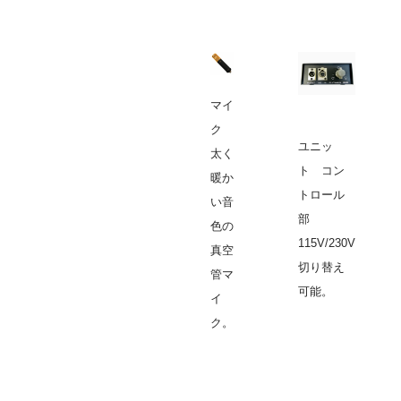
マイ
ク
ユニッ
太く
ト コン
暖か
トロール
い音
部
色の
115V/230V
真空
切り替え
管マ
可能。
イ
ク。