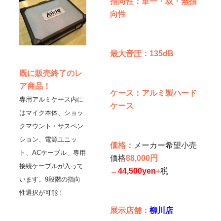
指向性
：単一・双・無指
向性
最大音圧
：135dB
既に販売終了のレ
ア商品！
ケース
：アルミ製ハード
専用アルミケース内に
ケース
はマイク本体、ショッ
クマウント・サスペン
ション、電源ユニッ
価格：
メーカー希望小売
ト、ACケーブル、専用
価格
88,000円
接続ケーブルが入って
→
44,500yen
+
税
います。9段階の指向
性選択が可能！
展示店舗：
柳川店