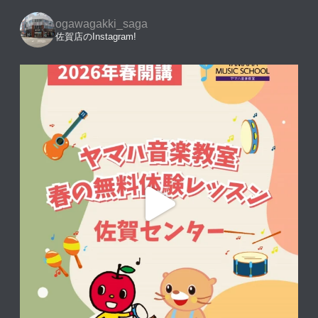
ogawagakki_saga
佐賀店のInstagram!