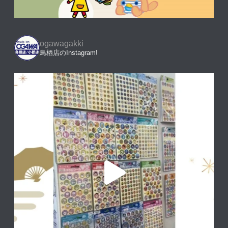
ogawagakki
鳥栖店のInstagram!