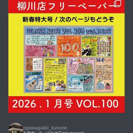
ogawagakki_kurume