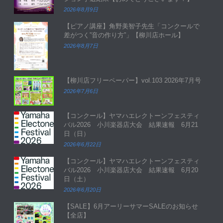
2026年8月9日
【ピアノ講座】角野美智子先生「コンクールで
差がつく”音の作り方”」【柳川店ホール】
2026年8月7日
【柳川店フリーペーパー】vol.103 2026年7月号
2026年7月6日
【コンクール】ヤマハエレクトーンフェスティ
バル2026 小川楽器店大会 結果速報 6月21
日（日）
2026年6月22日
【コンクール】ヤマハエレクトーンフェスティ
バル2026 小川楽器店大会 結果速報 6月20
日（土）
2026年6月20日
【SALE】6月アーリーサマーSALEのお知らせ
【全店】