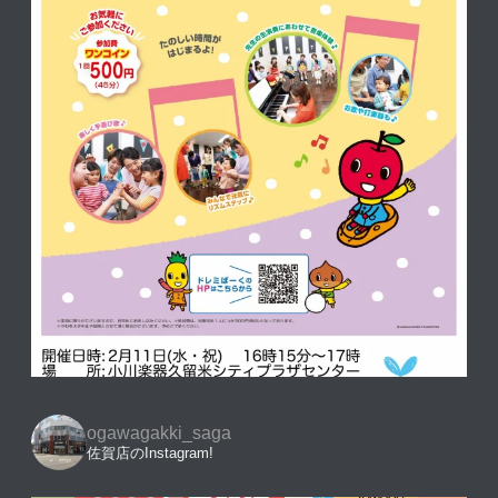
ogawagakki_saga
佐賀店のInstagram!