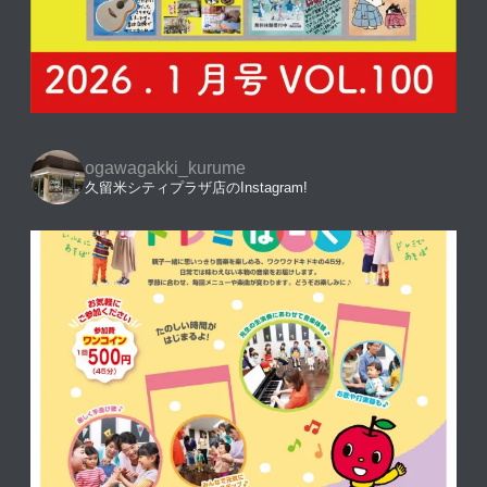
ogawagakki_kurume
久留米シティプラザ店のInstagram!