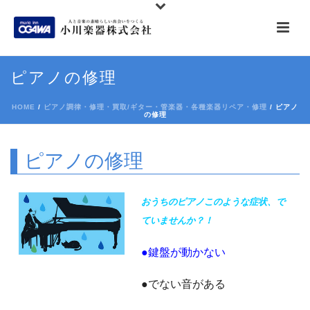
ピアノの修理
HOME
/
ピアノ調律・修理・買取/ギター・管楽器・各種楽器リペア・修理
/ ピアノ
の修理
ピアノの修理
おうちのピアノこのような症状、で
ていませんか？！
●鍵盤が動かない
●でない音がある