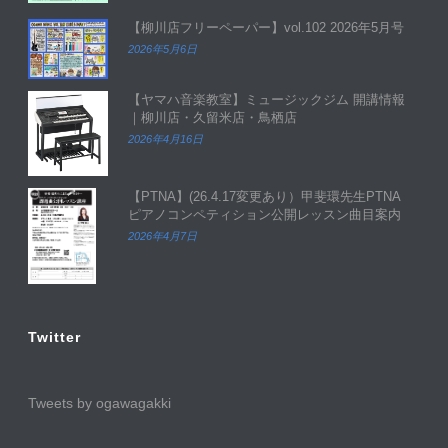
【柳川店フリーペーパー】vol.102 2026年5月号
2026年5月6日
【ヤマハ音楽教室】ミュージックジム 開講情報
｜柳川店・久留米店・鳥栖店
2026年4月16日
【PTNA】(26.4.17変更あり）甲斐環先生PTNA
ピアノコンペティション公開レッスン曲目案内
2026年4月7日
Twitter
Tweets by ogawagakki