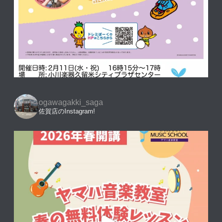
ogawagakki_saga
佐賀店のInstagram!