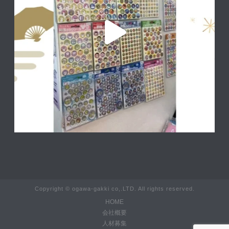
Copyright © ogawa-gakki co,.LTD. All rights reserved.
HOME
会社概要
人材募集