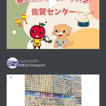
ogawagakki
鳥栖店のInstagram!