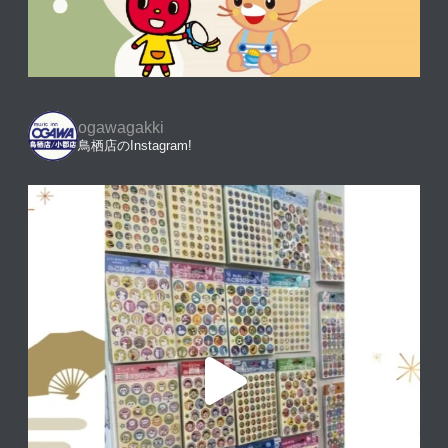
ogawagakki
鳥栖店のInstagram!