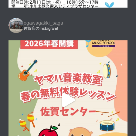
ogawagakki_saga
佐賀店のInstagram!