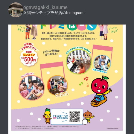
ogawagakki_kurume
久留米シティプラザ店のInstagram!