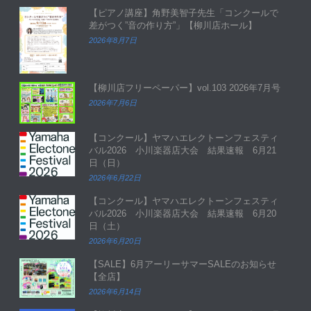
【ピアノ講座】角野美智子先生「コンクールで
差がつく”音の作り方”」【柳川店ホール】
2026年8月7日
【柳川店フリーペーパー】vol.103 2026年7月号
2026年7月6日
【コンクール】ヤマハエレクトーンフェスティ
バル2026 小川楽器店大会 結果速報 6月21
日（日）
2026年6月22日
【コンクール】ヤマハエレクトーンフェスティ
バル2026 小川楽器店大会 結果速報 6月20
日（土）
2026年6月20日
【SALE】6月アーリーサマーSALEのお知らせ
【全店】
2026年6月14日