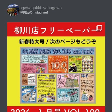
ogawagakki_yanagawa
柳川店のInstagram!