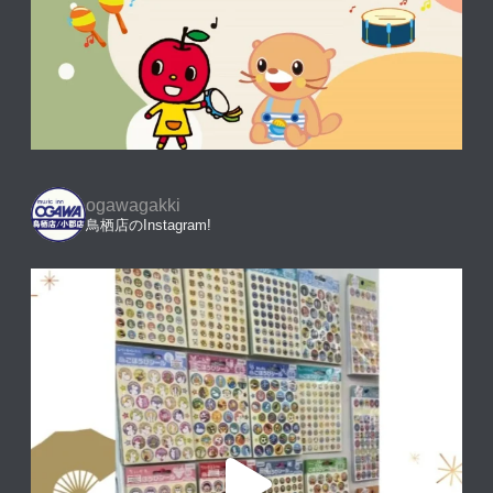
ogawagakki
鳥栖店のInstagram!