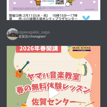
ogawagakki_saga
佐賀店のInstagram!