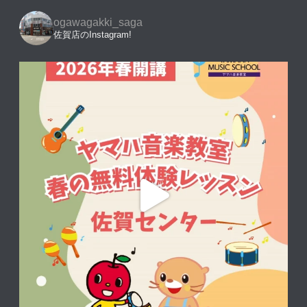
ogawagakki_saga
佐賀店のInstagram!