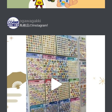
ogawagakki
鳥栖店のInstagram!