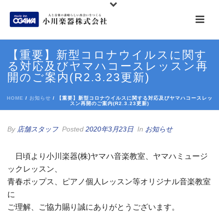
【重要】新型コロナウイルスに関す
る対応及びヤマハコースレッスン再
開のご案内(R2.3.23更新)
HOME
/
お知らせ
/ 【重要】新型コロナウイルスに関する対応及びヤマハコースレッ
スン再開のご案内(R2.3.23更新)
By
店舗スタッフ
Posted
2020年3月23日
In
お知らせ
日頃より小川楽器(株)ヤマハ音楽教室、ヤマハミュージ
ックレッスン、
青春ポップス、ピアノ個人レッスン等オリジナル音楽教室
に
ご理解、ご協力賜り誠にありがとうございます。