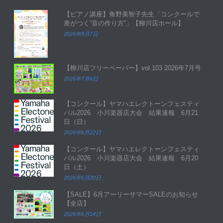
【ピアノ講座】角野美智子先生「コンクールで
差がつく”音の作り方”」【柳川店ホール】
2026年8月7日
【柳川店フリーペーパー】vol.103 2026年7月号
2026年7月6日
【コンクール】ヤマハエレクトーンフェスティ
バル2026 小川楽器店大会 結果速報 6月21
日（日）
2026年6月22日
【コンクール】ヤマハエレクトーンフェスティ
バル2026 小川楽器店大会 結果速報 6月20
日（土）
2026年6月20日
【SALE】6月アーリーサマーSALEのお知らせ
【全店】
2026年6月14日