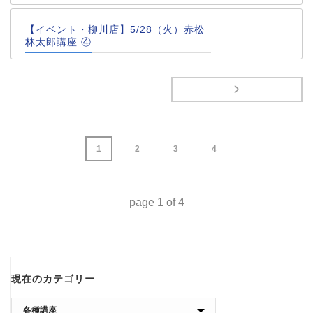
【イベント・柳川店】5/28（火）赤松
林太郎講座 ④
1
2
3
4
page
1
of
4
現在のカテゴリー
現