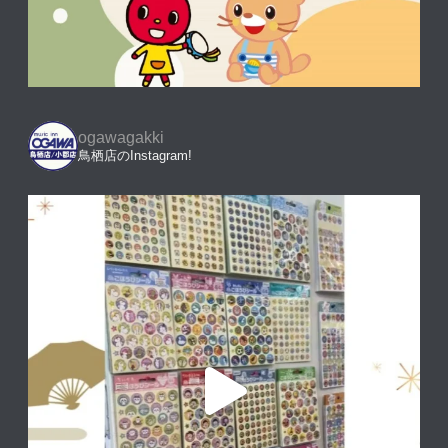
ogawagakki
鳥栖店のInstagram!