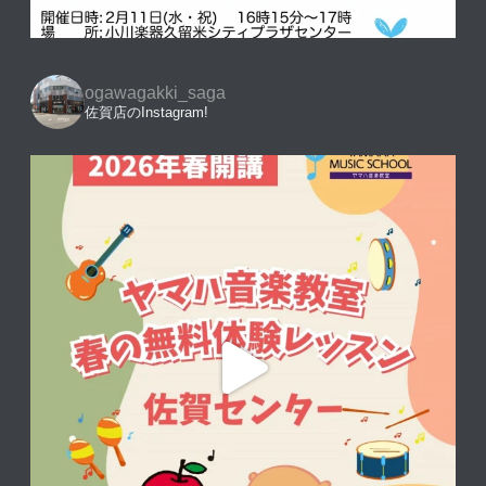
ogawagakki_saga
佐賀店のInstagram!