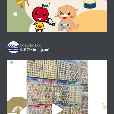
ogawagakki
鳥栖店のInstagram!