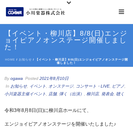
【イベント・柳川店】8/8(日)エンジ
ョイピアノオンステージ開催しまし
た！
HOME
/
お知らせ
/ 【イベント・柳川店】8/8(日)エンジョイピアノオンステージ開
催しました！
By
ogawa
Posted
2021年8月10日
In
お知らせ
,
イベント
,
オンステージ
,
コンサート・LIVE
,
ピアノ
,
小川楽器主催イベント
,
店舗
,
弾く（出演）
,
柳川店
,
発表会
,
聴く
令和3年8月8日(日)に柳川店ホールにて、
エンジョイピアノオンステージを開催いたしました♪