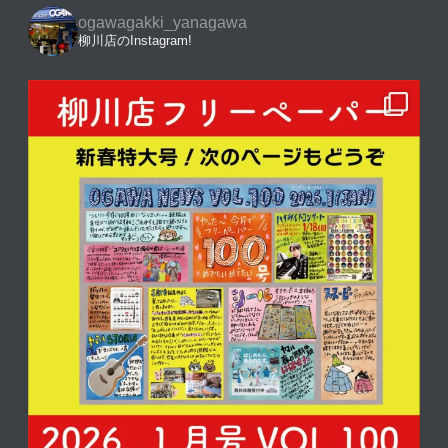
ogawagakki_yanagawa
柳川店のInstagram!