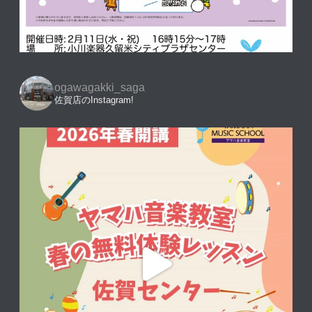
ogawagakki_saga
佐賀店のInstagram!