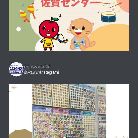
ogawagakki
鳥栖店のInstagram!