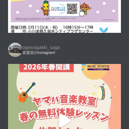
ogawagakki_saga
佐賀店のInstagram!