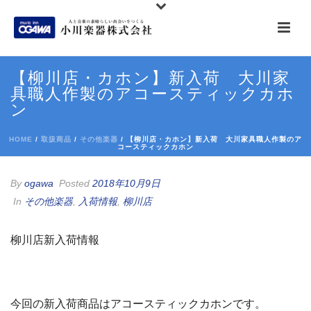
【柳川店・カホン】新入荷 大川家
具職人作製のアコースティックカホ
ン
HOME
/
取扱商品
/
その他楽器
/ 【柳川店・カホン】新入荷 大川家具職人作製のア
コースティックカホン
By
ogawa
Posted
2018年10月9日
In
その他楽器
,
入荷情報
,
柳川店
柳川店新入荷情報
今回の新入荷商品はアコースティックカホンです。