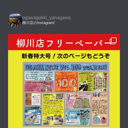
ogawagakki_yanagawa
柳川店のInstagram!