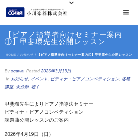
【ピアノ指導者向けセミナー案内
①】甲斐環先生公開レッスン
HOME
/
お知らせ
/ 【ピアノ指導者向けセミナー案内①】甲斐環先生公開レッスン
By
ogawa
Posted
2026年3月13日
In
お知らせ
,
イベント
,
ピティナ・ピアノコンペティション
,
各種
講座
,
未分類
,
聴く
甲斐環先生によりピアノ指導法セミナー
ピティナ・ピアノコンペティション
課題曲公開レッスンのご案内
2026年4月19日（日）