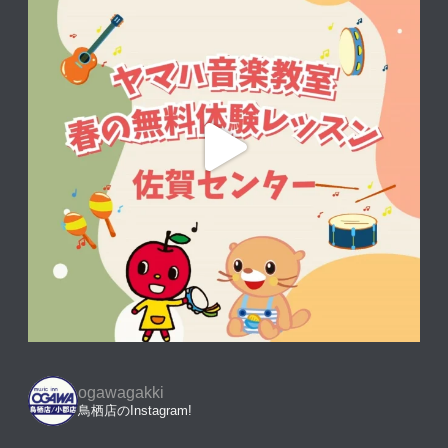
ogawagakki
鳥栖店のInstagram!