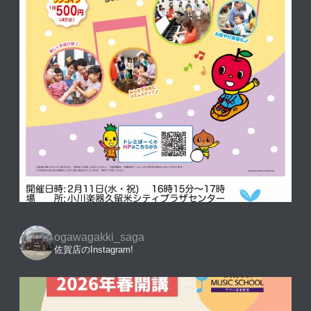
ogawagakki_saga
佐賀店のInstagram!