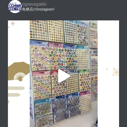
ogawagakki
鳥栖店のInstagram!