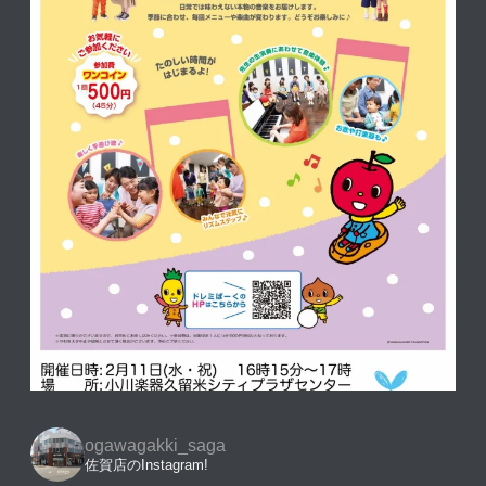
ogawagakki_saga
佐賀店のInstagram!