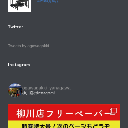
2026年4月16日
Twitter
Tweets by ogawagakki
Instagram
ogawagakki_yanagawa
柳川店のInstagram!