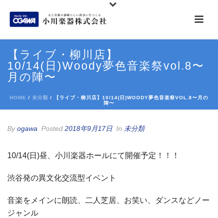
【ライブ・柳川店】
10/14(日)Woody夢色音楽祭vol.8〜
月の陣〜
HOME
/
未分類
/ 【ライブ・柳川店】10/14(日)WOODY夢色音楽祭VOL.8〜月の
陣〜
By
ogawa
Posted
2018年9月17日
In
未分類
10/14(日)昼、小川楽器ホールにて開催予定！！！
渋谷発の異文化交流型イベント
音楽をメインに朗読、二人芝居、お笑い、ダンスなどノー
ジャンル