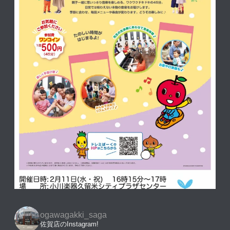
ogawagakki_saga
佐賀店のInstagram!