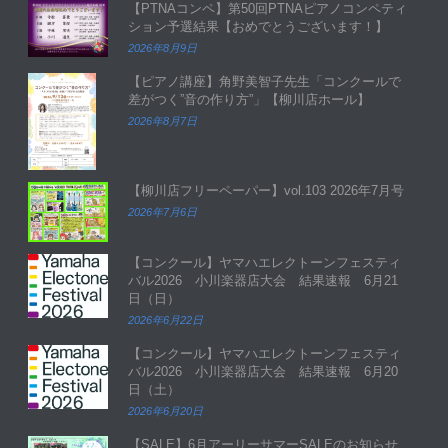
【PTNAコンペ】第50回PTNAピアノコンペティ
ション予選結果【おめでとうございます！】
2026年8月9日
【ピアノ講座】角野美智子先生「コンクールで
差がつく”音の作り方”」【柳川店ホール】
2026年8月7日
【柳川店フリーペーパー】vol.103 2026年7月号
2026年7月6日
【コンクール】ヤマハエレクトーンフェスティ
バル2026 小川楽器店大会 結果速報 6月21
日（日）
2026年6月22日
【コンクール】ヤマハエレクトーンフェスティ
バル2026 小川楽器店大会 結果速報 6月20
日（土）
2026年6月20日
【SALE】6月アーリーサマーSALEのお知らせ