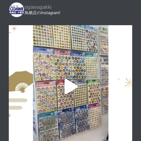
ogawagakki
鳥栖店のInstagram!