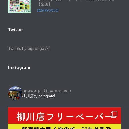
【全店】
2026年6月14日
Twitter
Tweets by ogawagakki
Instagram
ogawagakki_yanagawa
柳川店のInstagram!