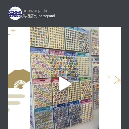
ogawagakki
鳥栖店のInstagram!