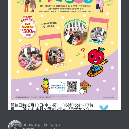
ogawagakki_saga