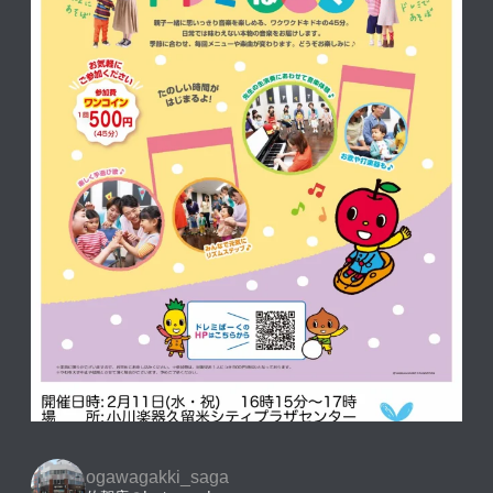
ogawagakki_saga