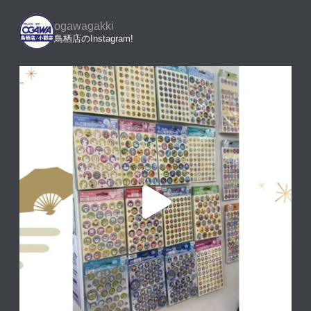
ogawagakki
鳥栖店のInstagram!