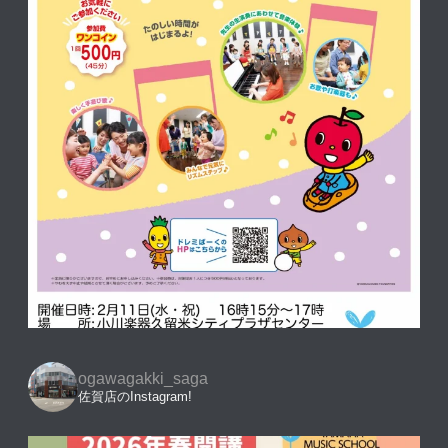
ogawagakki_saga
佐賀店のInstagram!