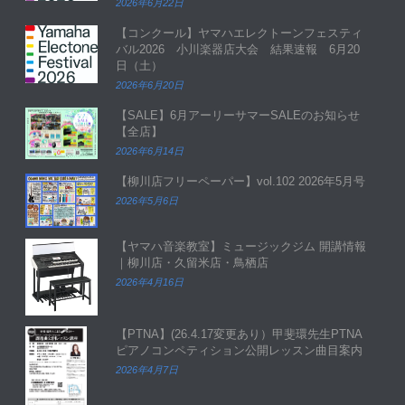
2026年6月22日
【コンクール】ヤマハエレクトーンフェスティ
バル2026 小川楽器店大会 結果速報 6月20
日（土）
2026年6月20日
【SALE】6月アーリーサマーSALEのお知らせ
【全店】
2026年6月14日
【柳川店フリーペーパー】vol.102 2026年5月号
2026年5月6日
【ヤマハ音楽教室】ミュージックジム 開講情報
｜柳川店・久留米店・鳥栖店
2026年4月16日
【PTNA】(26.4.17変更あり）甲斐環先生PTNA
ピアノコンペティション公開レッスン曲目案内
2026年4月7日