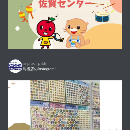
ogawagakki
鳥栖店のInstagram!