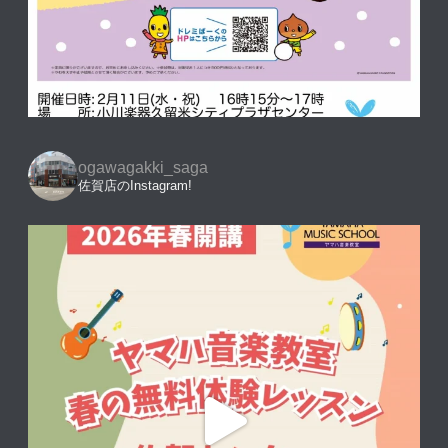
ogawagakki_saga
佐賀店のInstagram!