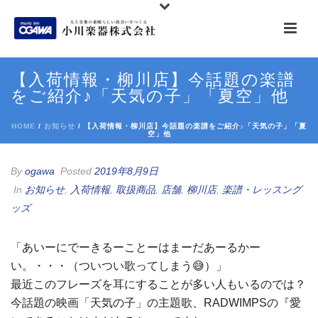
【入荷情報・柳川店】今話題の楽譜
をご紹介♪「天気の子」「夏空」他
HOME
/
お知らせ
/ 【入荷情報・柳川店】今話題の楽譜をご紹介♪「天気の子」「夏
空」他
By
ogawa
Posted
2019年8月9日
In
お知らせ
,
入荷情報
,
取扱商品
,
店舗
,
柳川店
,
楽譜・レッスング
ッズ
「あいーにでーきるーことーはまーだあーるかー
い。・・・（ついつい歌ってしまう😅）」
最近このフレーズを耳にすることが多い人もいるのでは？
今話題の映画「天気の子」の主題歌、RADWIMPSの『愛