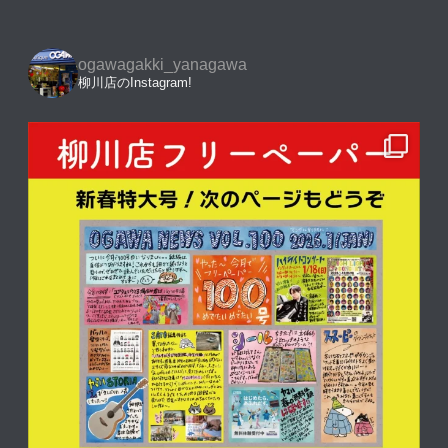
ogawagakki_yanagawa
柳川店のInstagram!