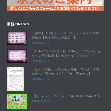
最新のNEWS
【速報】PTNAピアノコンペティション2026本
選結果【祝！全国大会出場！】
2026年8月9日
【PTNAコンペ】第50回PTNAピアノコンペティ
ション予選結果【おめでとうございます！】
2026年8月9日
【ピアノ講座】角野美智子先生「コンクールで
差がつく”音の作り方”」【柳川店ホール】
2026年8月7日
【柳川店フリーペーパー】vol.103 2026年7月号
2026年7月6日