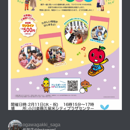
ogawagakki_saga
佐賀店のInstagram!