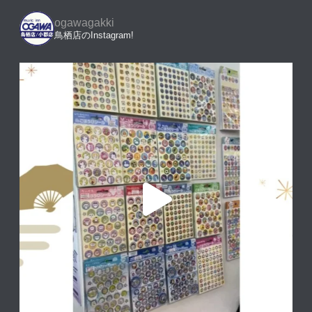
ogawagakki
鳥栖店のInstagram!