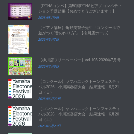
【PTNAコンペ】第50回PTNAピアノコンペティ
ション予選結果【おめでとうございます！】
2026年8月9日
【ピアノ講座】角野美智子先生「コンクールで
差がつく”音の作り方”」【柳川店ホール】
2026年8月7日
【柳川店フリーペーパー】vol.103 2026年7月号
2026年7月6日
【コンクール】ヤマハエレクトーンフェスティ
バル2026 小川楽器店大会 結果速報 6月21
日（日）
2026年6月22日
【コンクール】ヤマハエレクトーンフェスティ
バル2026 小川楽器店大会 結果速報 6月20
日（土）
2026年6月20日