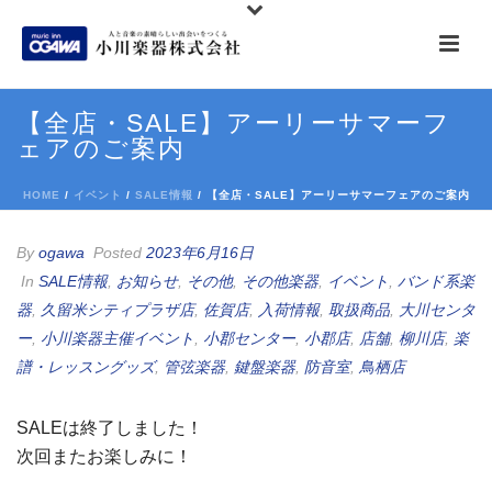
【全店・SALE】アーリーサマーフ
ェアのご案内
HOME
/
イベント
/
SALE情報
/ 【全店・SALE】アーリーサマーフェアのご案内
By
ogawa
Posted
2023年6月16日
In
SALE情報
,
お知らせ
,
その他
,
その他楽器
,
イベント
,
バンド系楽
器
,
久留米シティプラザ店
,
佐賀店
,
入荷情報
,
取扱商品
,
大川センタ
ー
,
小川楽器主催イベント
,
小郡センター
,
小郡店
,
店舗
,
柳川店
,
楽
譜・レッスングッズ
,
管弦楽器
,
鍵盤楽器
,
防音室
,
鳥栖店
SALEは終了しました！
次回またお楽しみに！