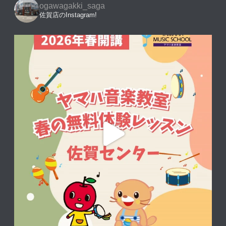
ogawagakki_saga
佐賀店のInstagram!