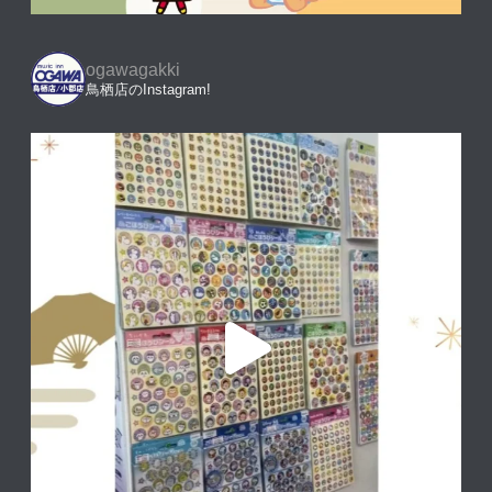
ogawagakki
鳥栖店のInstagram!