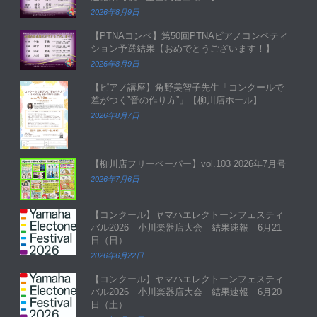
2026年8月9日
【PTNAコンペ】第50回PTNAピアノコンペティ
ション予選結果【おめでとうございます！】
2026年8月9日
【ピアノ講座】角野美智子先生「コンクールで
差がつく”音の作り方”」【柳川店ホール】
2026年8月7日
【柳川店フリーペーパー】vol.103 2026年7月号
2026年7月6日
【コンクール】ヤマハエレクトーンフェスティ
バル2026 小川楽器店大会 結果速報 6月21
日（日）
2026年6月22日
【コンクール】ヤマハエレクトーンフェスティ
バル2026 小川楽器店大会 結果速報 6月20
日（土）