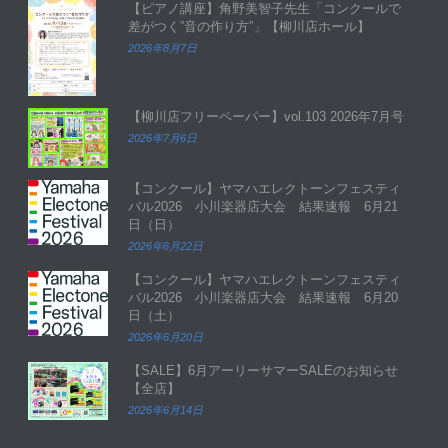
【ピアノ講座】角野美智子先生「コンクールで
差がつく”音の作り方”」【柳川店ホール】
2026年8月7日
【柳川店フリーペーパー】vol.103 2026年7月号
2026年7月6日
【コンクール】ヤマハエレクトーンフェスティ
バル2026 小川楽器店大会 結果速報 6月21
日（日）
2026年6月22日
【コンクール】ヤマハエレクトーンフェスティ
バル2026 小川楽器店大会 結果速報 6月20
日（土）
2026年6月20日
【SALE】6月アーリーサマーSALEのお知らせ
【全店】
2026年6月14日