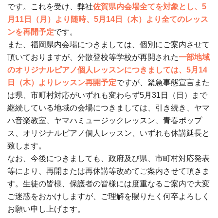
です。これを受け、弊社
佐賀県内会場全てを対象とし、5
月11日（月）より随時、5月14日（木）より全てのレッス
ンを再開予定
です。
また、福岡県内会場につきましては、個別にご案内させて
頂いておりますが、分散登校等学校が再開された
一部地域
のオリジナルピアノ個人レッスンにつきましては、5月14
日（木）よりレッスン再開予定
ですが、緊急事態宣言また
は県、市町村対応がいずれも変わらず5月31日（日）まで
継続している地域の会場につきましては、引き続き、ヤマ
ハ音楽教室、ヤマハミュージックレッスン、青春ポップ
ス、オリジナルピアノ個人レッスン、いずれも休講延長と
致します。
なお、今後につきましても、政府及び県、市町村対応発表
等により、再開または再休講等改めてご案内させて頂きま
す。生徒の皆様、保護者の皆様には度重なるご案内で大変
ご迷惑をおかけしますが、ご理解を賜りたく何卒よろしく
お願い申し上げます。