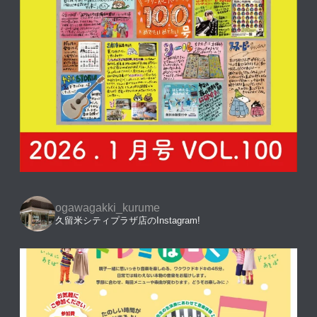
ogawagakki_kurume
久留米シティプラザ店のInstagram!