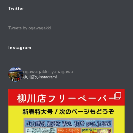
Twitter
Tweets by ogawagakki
Instagram
ogawagakki_yanagawa
柳川店のInstagram!