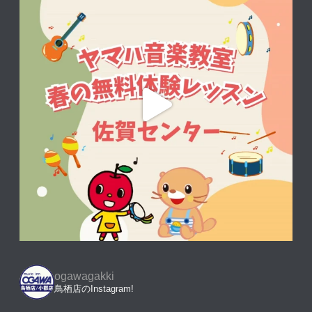
ogawagakki
鳥栖店のInstagram!