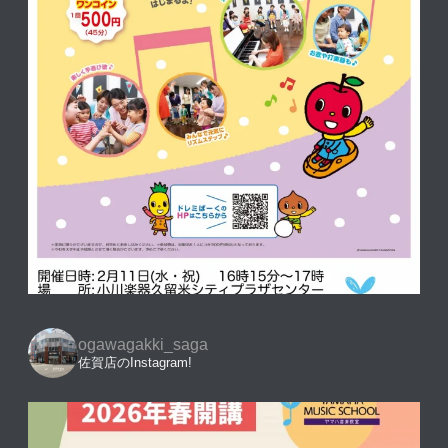
ogawagakki_saga
佐賀店のInstagram!