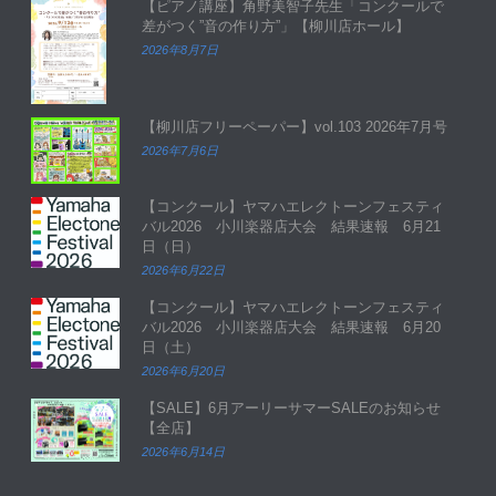
【ピアノ講座】角野美智子先生「コンクールで
差がつく”音の作り方”」【柳川店ホール】
2026年8月7日
【柳川店フリーペーパー】vol.103 2026年7月号
2026年7月6日
【コンクール】ヤマハエレクトーンフェスティ
バル2026 小川楽器店大会 結果速報 6月21
日（日）
2026年6月22日
【コンクール】ヤマハエレクトーンフェスティ
バル2026 小川楽器店大会 結果速報 6月20
日（土）
2026年6月20日
【SALE】6月アーリーサマーSALEのお知らせ
【全店】
2026年6月14日