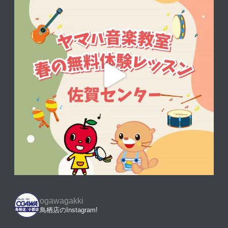
ogawagakki
鳥栖店のInstagram!