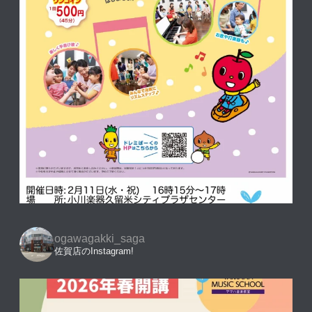
ogawagakki_saga
佐賀店のInstagram!