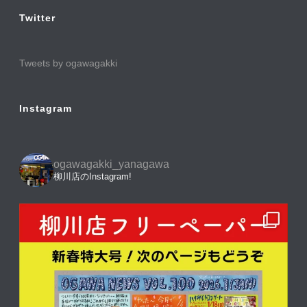
Twitter
Tweets by ogawagakki
Instagram
ogawagakki_yanagawa
柳川店のInstagram!