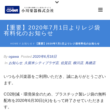
【重要】2020年7月1日よりレジ袋
有料化のお知らせ
HOME
/
お知らせ
/ 【重要】2020年7月1日よりレジ袋有料化のお知らせ
By
ogawa
Posted
2020年6月18日
In
お知らせ
,
久留米シティプラザ店
,
佐賀店
,
柳川店
,
鳥栖店
いつも小川楽器をご利用いただき、誠にありがとうござい
ます。
CO2削減・環境保全のため、プラスチック製レジ袋の無料
配布を2020年6月30日(火)をもって終了させていただきま
す。