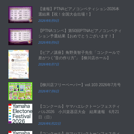
【速報】PTNAピアノコンペティション2026本
選結果【祝！全国大会出場！】
2026年8月9日
【PTNAコンペ】第50回PTNAピアノコンペティ
ション予選結果【おめでとうございます！】
2026年8月9日
【ピアノ講座】角野美智子先生「コンクールで
差がつく”音の作り方”」【柳川店ホール】
2026年8月7日
【柳川店フリーペーパー】vol.103 2026年7月号
2026年7月6日
【コンクール】ヤマハエレクトーンフェスティ
バル2026 小川楽器店大会 結果速報 6月21
日（日）
2026年6月22日
【コンクール】ヤマハエレクトーンフェスティ