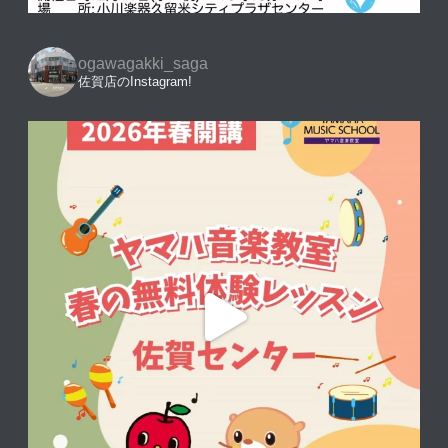
ogawagakki_saga
佐賀店のInstagram!