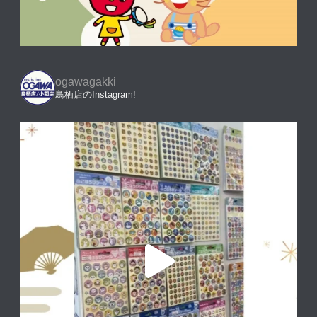
ogawagakki
鳥栖店のInstagram!