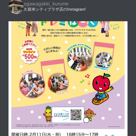
ogawagakki_kurume
久留米シティプラザ店のInstagram!