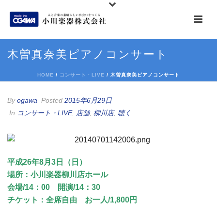
木曽真奈美ピアノコンサート
HOME
/
コンサート・LIVE
/ 木曽真奈美ピアノコンサート
By
ogawa
Posted
2015年6月29日
In
コンサート・LIVE
,
店舗
,
柳川店
,
聴く
平成26年8月3日（日）
場所：小川楽器柳川店ホール
会場/14：00 開演/14：30
チケット：全席自由 お一人/1,800円