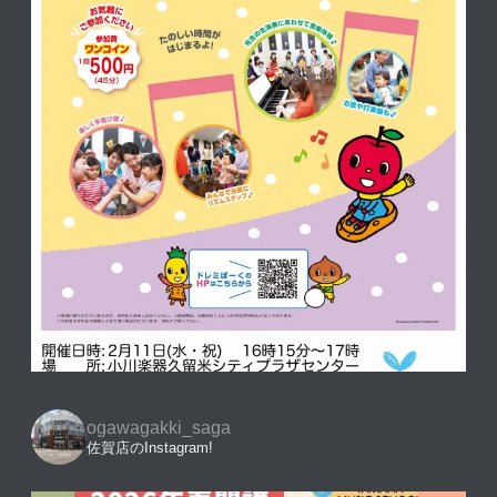
ogawagakki_saga
佐賀店のInstagram!