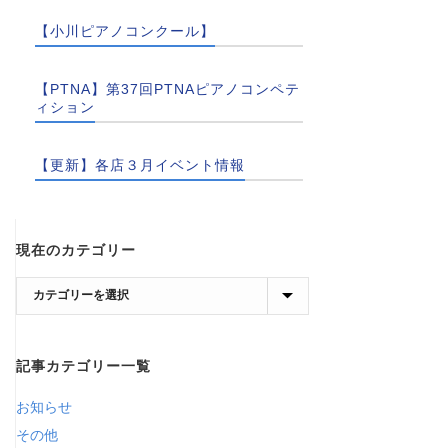
【小川ピアノコンクール】
【PTNA】第37回PTNAピアノコンペテ
ィション
【更新】各店３月イベント情報
現在のカテゴリー
現
在
の
記事カテゴリー一覧
カ
テ
お知らせ
ゴ
その他
リ