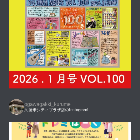
ogawagakki_kurume
久留米シティプラザ店のInstagram!