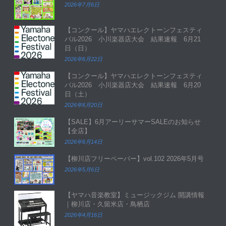
2026年7月6日
【コンクール】ヤマハエレクトーンフェスティ
バル2026 小川楽器店大会 結果速報 6月21
日（日）
2026年6月22日
【コンクール】ヤマハエレクトーンフェスティ
バル2026 小川楽器店大会 結果速報 6月20
日（土）
2026年6月20日
【SALE】6月アーリーサマーSALEのお知らせ
【全店】
2026年6月14日
【柳川店フリーペーパー】vol.102 2026年5月号
2026年5月6日
【ヤマハ音楽教室】ミュージックジム 開講情報
｜柳川店・久留米店・鳥栖店
2026年4月16日