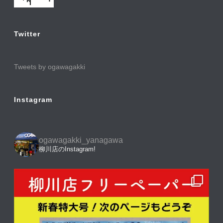
Twitter
Tweets by ogawagakki
Instagram
ogawagakki_yanagawa
柳川店のInstagram!