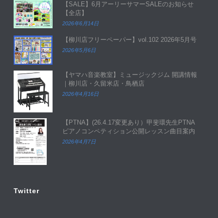
【SALE】6月アーリーサマーSALEのお知らせ
【全店】
2026年6月14日
【柳川店フリーペーパー】vol.102 2026年5月号
2026年5月6日
【ヤマハ音楽教室】ミュージックジム 開講情報
｜柳川店・久留米店・鳥栖店
2026年4月16日
【PTNA】(26.4.17変更あり）甲斐環先生PTNA
ピアノコンペティション公開レッスン曲目案内
2026年4月7日
Twitter