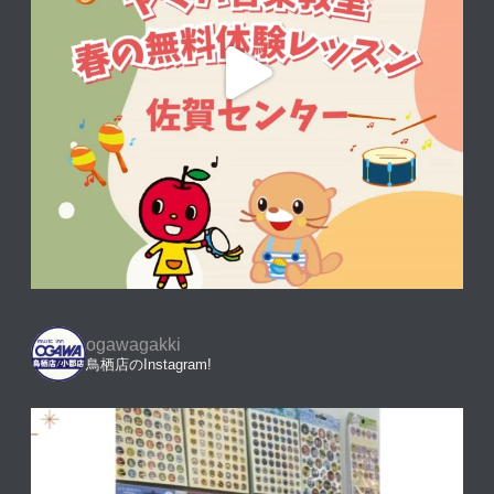
ogawagakki
鳥栖店のInstagram!