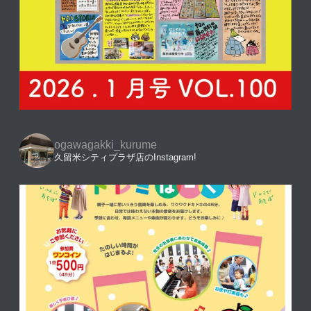
ogawagakki_kurume
久留米シティプラザ店のInstagram!