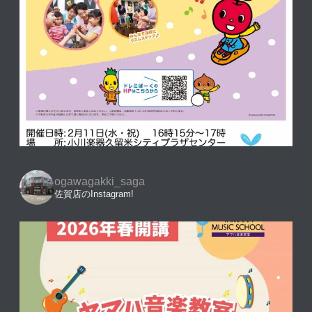
ogawagakki_saga
佐賀店のInstagram!