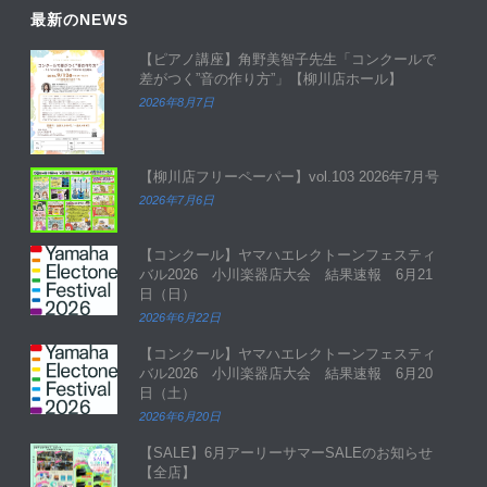
最新のNEWS
【ピアノ講座】角野美智子先生「コンクールで
差がつく”音の作り方”」【柳川店ホール】
2026年8月7日
【柳川店フリーペーパー】vol.103 2026年7月号
2026年7月6日
【コンクール】ヤマハエレクトーンフェスティ
バル2026 小川楽器店大会 結果速報 6月21
日（日）
2026年6月22日
【コンクール】ヤマハエレクトーンフェスティ
バル2026 小川楽器店大会 結果速報 6月20
日（土）
2026年6月20日
【SALE】6月アーリーサマーSALEのお知らせ
【全店】