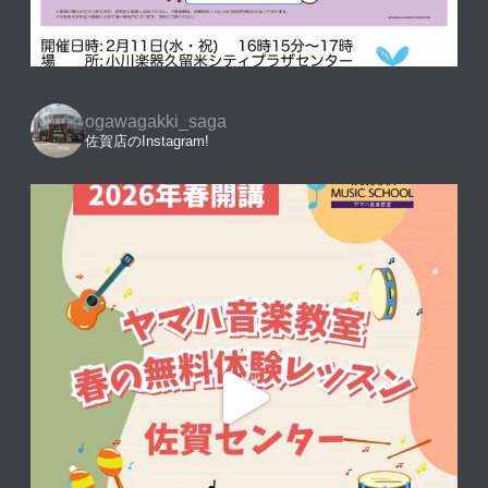
ogawagakki_saga
佐賀店のInstagram!