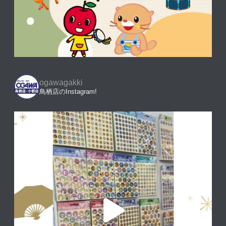
ogawagakki
鳥栖店のInstagram!