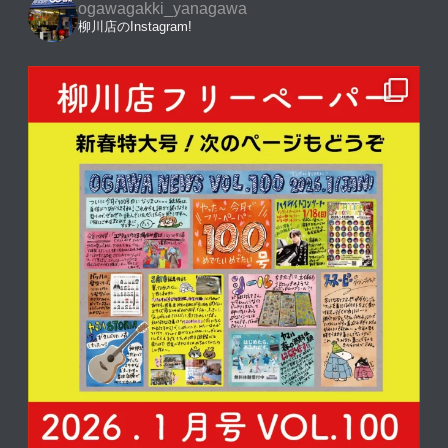
ogawagakki_yanagawa
柳川店のInstagram!