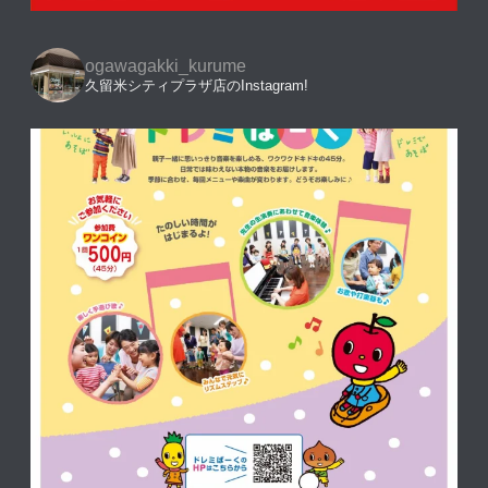
ogawagakki_kurume
久留米シティプラザ店のInstagram!