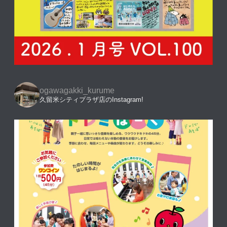
ogawagakki_kurume
久留米シティプラザ店のInstagram!