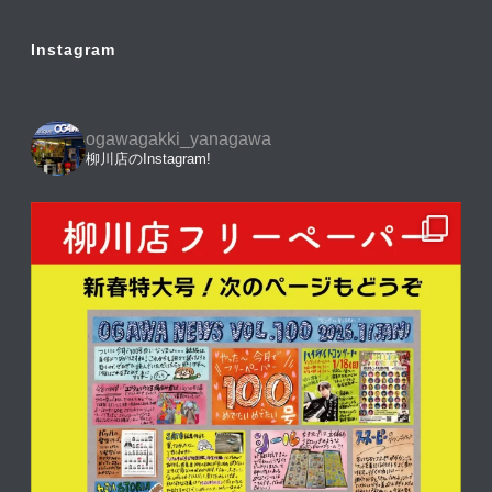
Instagram
ogawagakki_yanagawa
柳川店のInstagram!