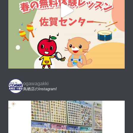
ogawagakki
鳥栖店のInstagram!