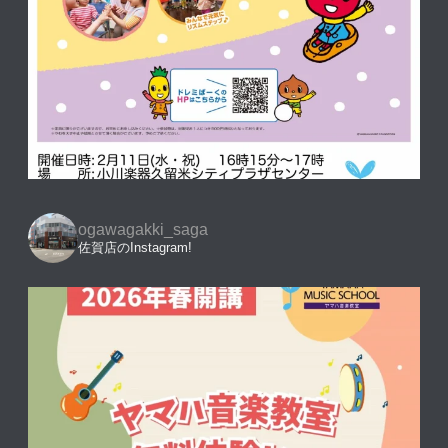
ogawagakki_saga
佐賀店のInstagram!