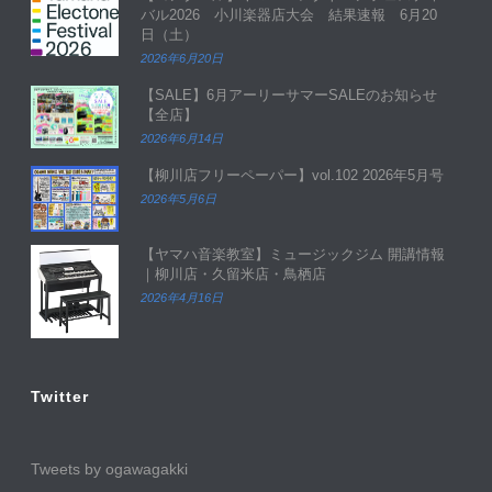
バル2026 小川楽器店大会 結果速報 6月20
日（土）
2026年6月20日
【SALE】6月アーリーサマーSALEのお知らせ
【全店】
2026年6月14日
【柳川店フリーペーパー】vol.102 2026年5月号
2026年5月6日
【ヤマハ音楽教室】ミュージックジム 開講情報
｜柳川店・久留米店・鳥栖店
2026年4月16日
Twitter
Tweets by ogawagakki