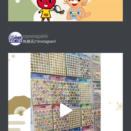
ogawagakki
鳥栖店のInstagram!