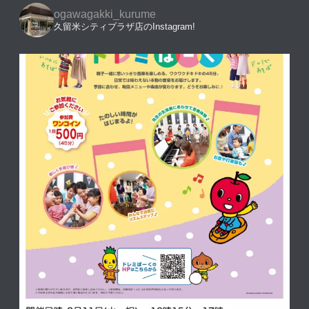
ogawagakki_kurume
久留米シティプラザ店のInstagram!