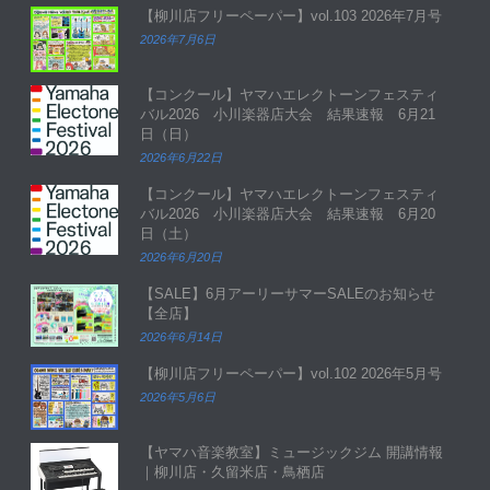
【柳川店フリーペーパー】vol.103 2026年7月号
2026年7月6日
【コンクール】ヤマハエレクトーンフェスティ
バル2026 小川楽器店大会 結果速報 6月21
日（日）
2026年6月22日
【コンクール】ヤマハエレクトーンフェスティ
バル2026 小川楽器店大会 結果速報 6月20
日（土）
2026年6月20日
【SALE】6月アーリーサマーSALEのお知らせ
【全店】
2026年6月14日
【柳川店フリーペーパー】vol.102 2026年5月号
2026年5月6日
【ヤマハ音楽教室】ミュージックジム 開講情報
｜柳川店・久留米店・鳥栖店