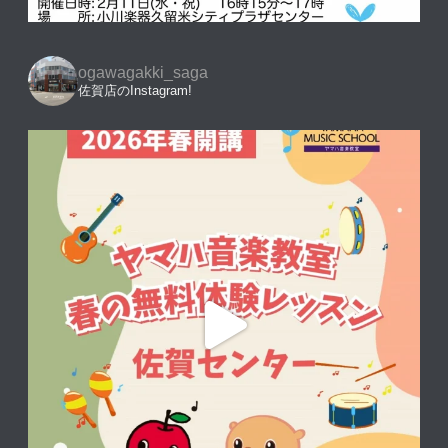
ogawagakki_saga
佐賀店のInstagram!