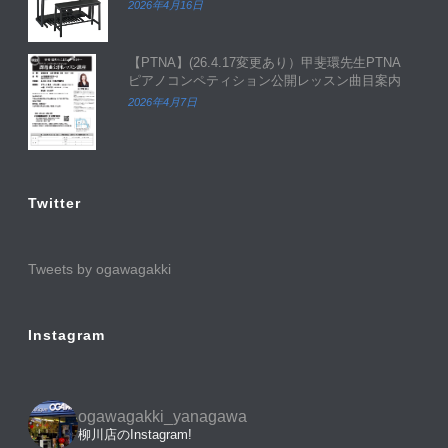
2026年4月16日
【PTNA】(26.4.17変更あり）甲斐環先生PTNA
ピアノコンペティション公開レッスン曲目案内
2026年4月7日
Twitter
Tweets by ogawagakki
Instagram
ogawagakki_yanagawa
柳川店のInstagram!