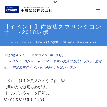
【イベント】佐賀店スプリングコン
サート2018レポ
HOME
/
イベント
/ 【イベント】佐賀店スプリングコンサート2018レポ
By
店舗スタッフ
Posted
2018年5月3日
In
イベント
,
コンサート・LIVE
,
ヤマハ大人の音楽レッスン
,
佐賀
店
,
小川楽器主催イベント
,
発表会
,
音楽レッスン
こんにちは！佐賀店さとうです。😸
九州の方では雨もあがり、
ゴールデンウィーク日和に
なってまいりましたね！