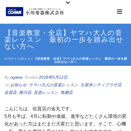
【音楽教室・全店】ヤマハ大人の音
楽レッスン 最初の一歩を踏み出せ
ない方へ
HOME
/
お知らせ
/ 【音楽教室・全店】ヤマハ大人の音楽レッスン 最初の一歩を踏
み出せない方へ
By
ogawa
Posted
2018年5月11日
In
お知らせ
,
ヤマハ大人の音楽レッスン
,
久留米シティプラザ店
,
佐賀店
,
柳川店
,
音楽レッスン
,
鳥栖店
こんにちは、佐賀店の金丸です。
5月も半ば、4月に転勤や進級、進学などたくさん環境の変
化があった方はまだまだ大変だと思います。そこで、心機