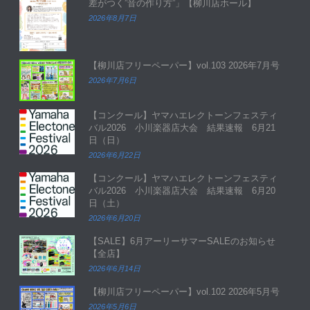
差がつく”音の作り方”」【柳川店ホール】
2026年8月7日
【柳川店フリーペーパー】vol.103 2026年7月号
2026年7月6日
【コンクール】ヤマハエレクトーンフェスティ
バル2026 小川楽器店大会 結果速報 6月21
日（日）
2026年6月22日
【コンクール】ヤマハエレクトーンフェスティ
バル2026 小川楽器店大会 結果速報 6月20
日（土）
2026年6月20日
【SALE】6月アーリーサマーSALEのお知らせ
【全店】
2026年6月14日
【柳川店フリーペーパー】vol.102 2026年5月号
2026年5月6日