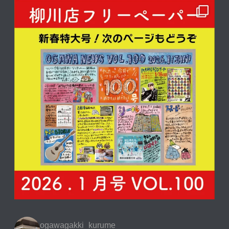
ogawagakki_kurume