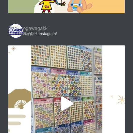
ogawagakki
鳥栖店のInstagram!