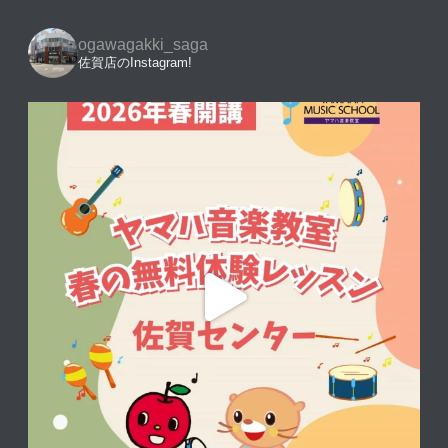
ogawagakki_saga
佐賀店のInstagram!