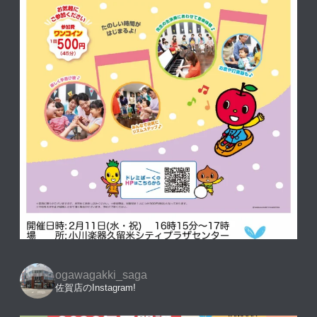
ogawagakki_saga
佐賀店のInstagram!