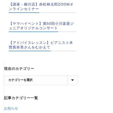
【講座・柳川店】赤松林太郎ZOOMオ
ンラインセミナー
【ヤマハイベント】第50回小川楽器ジ
ュニアオリジナルコンサート
【アドバイスレッスン】ピアニスト木
曽真奈美さんをむかえて
現在のカテゴリー
現
在
の
記事カテゴリー一覧
カ
テ
お知らせ
ゴ