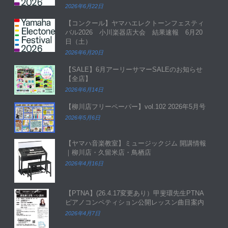
2026年6月22日
【コンクール】ヤマハエレクトーンフェスティ
バル2026 小川楽器店大会 結果速報 6月20
日（土）
2026年6月20日
【SALE】6月アーリーサマーSALEのお知らせ
【全店】
2026年6月14日
【柳川店フリーペーパー】vol.102 2026年5月号
2026年5月6日
【ヤマハ音楽教室】ミュージックジム 開講情報
｜柳川店・久留米店・鳥栖店
2026年4月16日
【PTNA】(26.4.17変更あり）甲斐環先生PTNA
ピアノコンペティション公開レッスン曲目案内
2026年4月7日