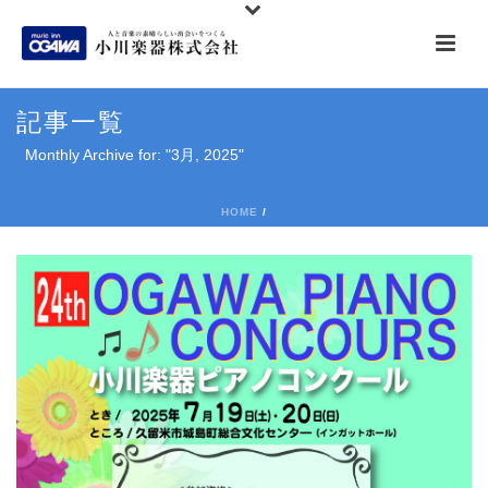
記事一覧
Monthly Archive for: "3月, 2025"
HOME
/