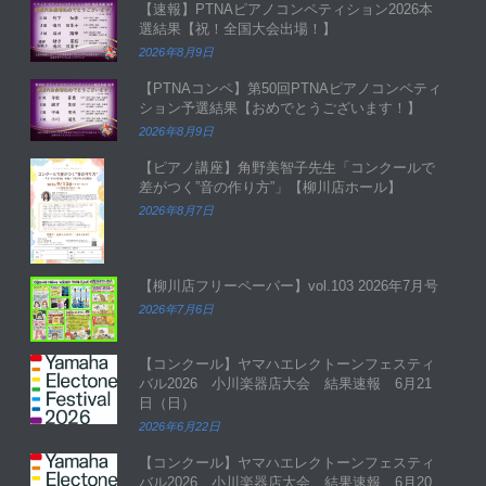
【速報】PTNAピアノコンペティション2026本
選結果【祝！全国大会出場！】
2026年8月9日
【PTNAコンペ】第50回PTNAピアノコンペティ
ション予選結果【おめでとうございます！】
2026年8月9日
【ピアノ講座】角野美智子先生「コンクールで
差がつく”音の作り方”」【柳川店ホール】
2026年8月7日
【柳川店フリーペーパー】vol.103 2026年7月号
2026年7月6日
【コンクール】ヤマハエレクトーンフェスティ
バル2026 小川楽器店大会 結果速報 6月21
日（日）
2026年6月22日
【コンクール】ヤマハエレクトーンフェスティ
バル2026 小川楽器店大会 結果速報 6月20