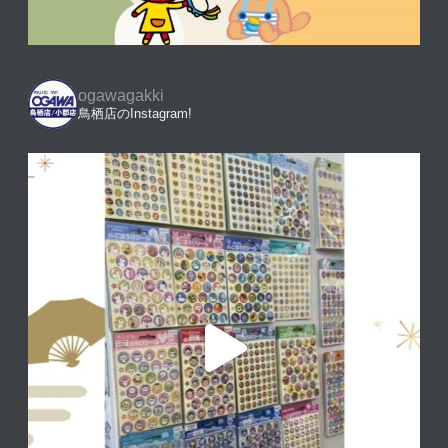
ogawagakki
鳥栖店のInstagram!