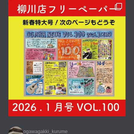
ogawagakki_kurume