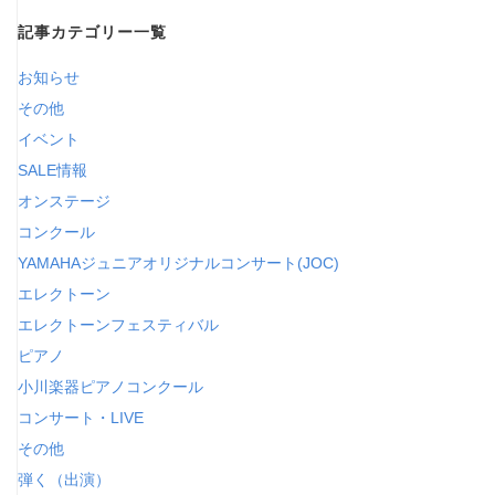
の
記事カテゴリー一覧
カ
テ
お知らせ
ゴ
その他
リ
イベント
ー
SALE情報
オンステージ
コンクール
YAMAHAジュニアオリジナルコンサート(JOC)
エレクトーン
エレクトーンフェスティバル
ピアノ
小川楽器ピアノコンクール
コンサート・LIVE
その他
弾く（出演）