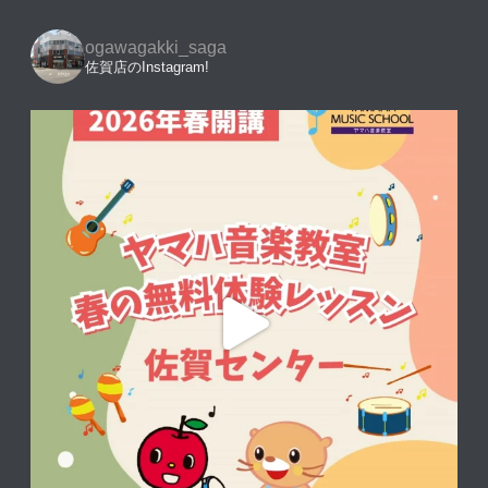
ogawagakki_saga
佐賀店のInstagram!