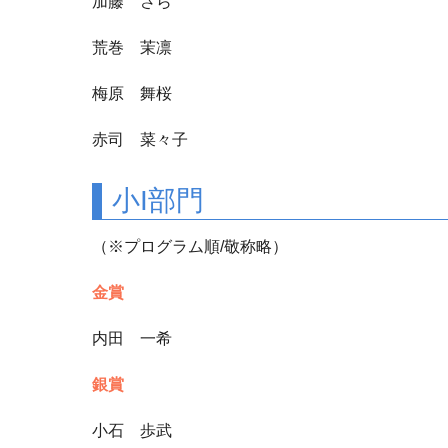
加藤 さら
荒巻 茉凛
梅原 舞桜
赤司 菜々子
小I部門
（※プログラム順/敬称略）
金賞
内田 一希
銀賞
小石 歩武