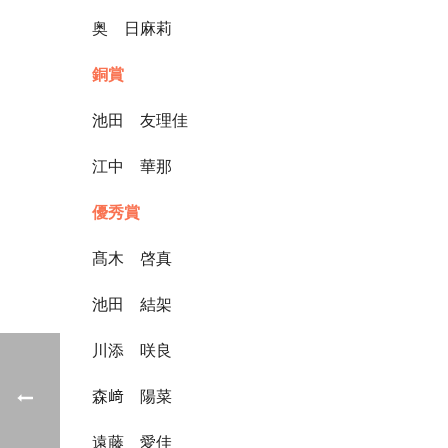
奥 日麻莉
銅賞
池田 友理佳
江中 華那
優秀賞
髙木 啓真
池田 結架
川添 咲良
森﨑 陽菜
遠藤 愛佳