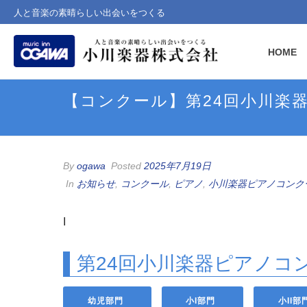
人と音楽の素晴らしい出会いをつくる
HOME
【コンクール】第24回小川楽
By
ogawa
Posted
2025年7月19日
In
お知らせ
,
コンクール
,
ピアノ
,
小川楽器ピアノコンク
I
第24回小川楽器ピアノコ
幼児部門
小I部門
小II部