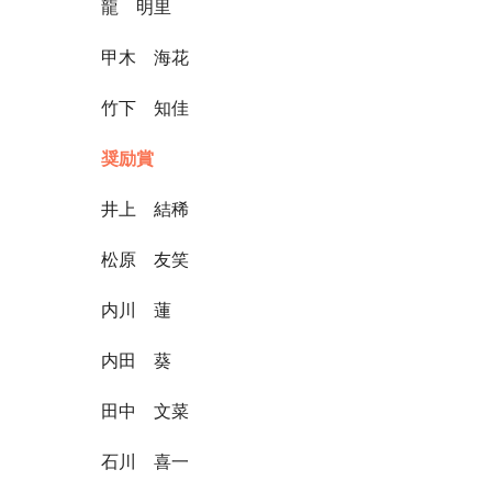
龍 明里
甲木 海花
竹下 知佳
奨励賞
井上 結稀
松原 友笑
内川 蓮
内田 葵
田中 文菜
石川 喜一