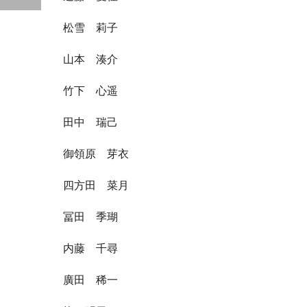
松雪 莉子
山本 湊介
竹下 心遥
田中 瑞己
御領原 芽衣
四方田 菜月
冨田 季瑚
内藤 千尋
廣田 稀一