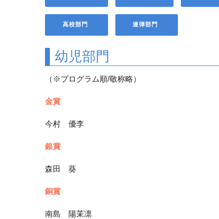
高校部門
連弾部門
幼児部門
（※プログラム順/敬称略）
金賞
今村 優李
銀賞
森田 葵
銅賞
南島 陽茉凛