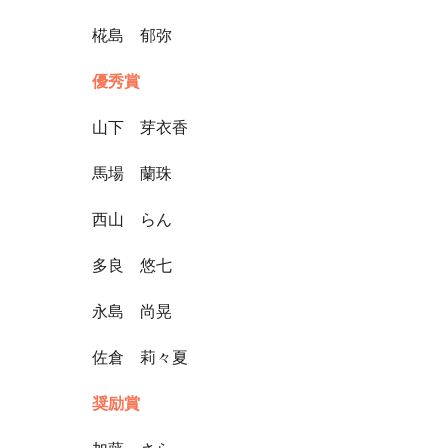
椛島 郁弥
優秀賞
山下 芽衣香
馬場 蘭珠
西山 らん
多良 悠七
永島 尚晃
佐倉 莉々夏
奨励賞