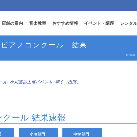
店舗の案内
音楽教室
おすすめ情報
イベント・講座
レンタ
器ピアノコンクール 結果
HOME
ール
,
小川楽器主催イベント
,
弾く（出演）
ンクール 結果速報
門
小III部門
中学部門