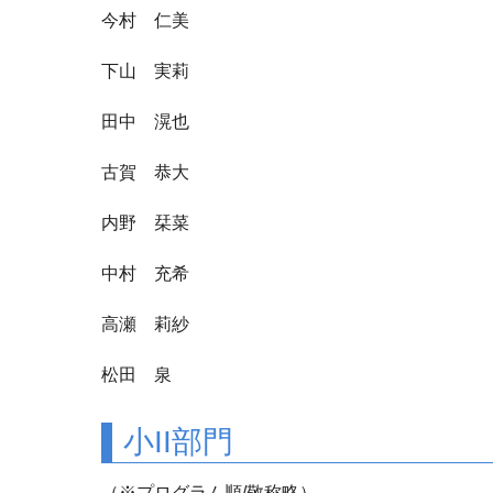
今村 仁美
下山 実莉
田中 滉也
古賀 恭大
内野 栞菜
中村 充希
高瀬 莉紗
松田 泉
小II部門
（※プログラム順/敬称略）