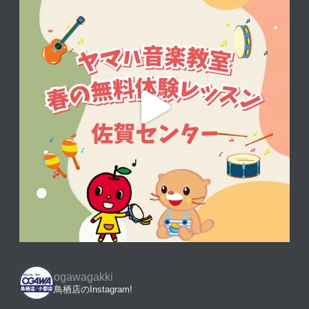
ogawagakki
鳥栖店のInstagram!