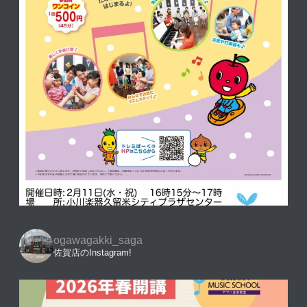
ogawagakki_saga
佐賀店のInstagram!