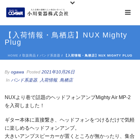
【入荷情報・鳥栖店】NUX Mighty
Plug
HOME
/
取扱商品
/
バンド系楽器
/ 【入荷情報・鳥栖店】NUX MIGHTY PLUG
By
ogawa
Posted
2021年10月26日
In
バンド系楽器
,
入荷情報
,
鳥栖店
NUXより巷で話題のヘッドフォンアンプMighty Air MP-2
を入荷しました！
ギター本体に直接繋き、ヘッドフォンをつけるだけで気軽
に楽しめるヘッドフォンアンプ。
大きいアンプスピーカーが置くところが無かったり、集合