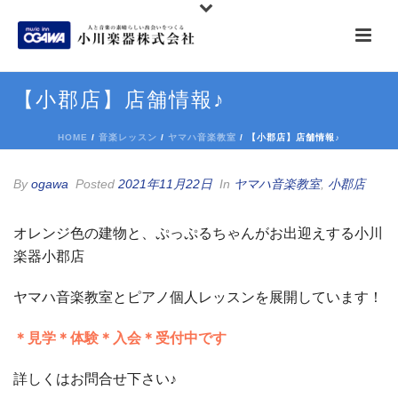
【小郡店】店舗情報♪
HOME
/
音楽レッスン
/
ヤマハ音楽教室
/ 【小郡店】店舗情報♪
By
ogawa
Posted
2021年11月22日
In
ヤマハ音楽教室
,
小郡店
オレンジ色の建物と、ぷっぷるちゃんがお出迎えする小川
楽器小郡店
ヤマハ音楽教室とピアノ個人レッスンを展開しています！
＊見学＊体験＊入会＊受付中です
詳しくはお問合せ下さい♪