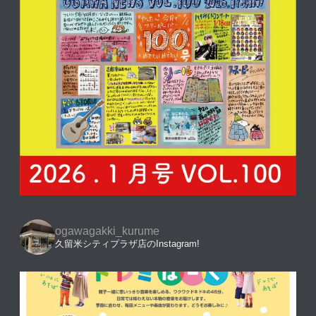
ogawagakki_kurume
久留米シティプラザ店のInstagram!