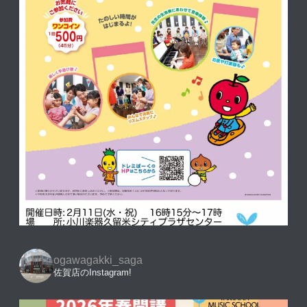
ogawagakki_saga
佐賀店のInstagram!