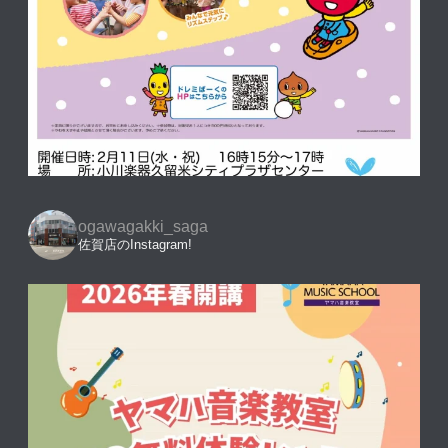
ogawagakki_saga
佐賀店のInstagram!