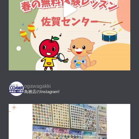
ogawagakki
鳥栖店のInstagram!