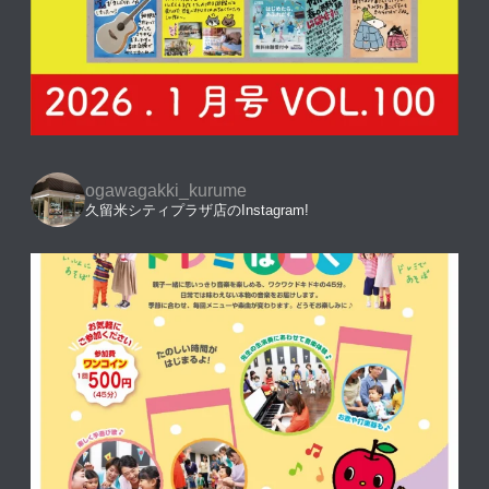
ogawagakki_kurume
久留米シティプラザ店のInstagram!