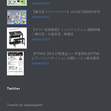
2026年6月14日
【柳川店フリーペーパー】vol.102 2026年5月号
2026年5月6日
【ヤマハ音楽教室】ミュージックジム 開講情報
｜柳川店・久留米店・鳥栖店
2026年4月16日
【PTNA】(26.4.17変更あり）甲斐環先生PTNA
ピアノコンペティション公開レッスン曲目案内
2026年4月7日
Twitter
Tweets by ogawagakki