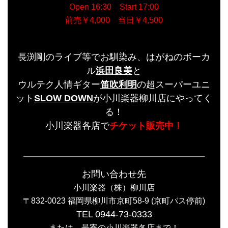
Open 16:30 Start 17:00
前売￥4,000 当日￥4,500
長渕剛のライブ等でお馴染み、はがねのボーカ
ル
浜田良美
と
ウルテク人情ギター
笛吹利明
の超スーパーユニ
ット
SLOW DOWN
が小川楽器柳川店にやってく
る！
小川楽器各店で
チケット販売中！
お問い合わせ先
小川楽器（株）柳川店
〒832-0023 福岡県柳川市京町58-9 (京町バス停前)
TEL 0944-73-0333
または、最寄の小川楽器各店まで！