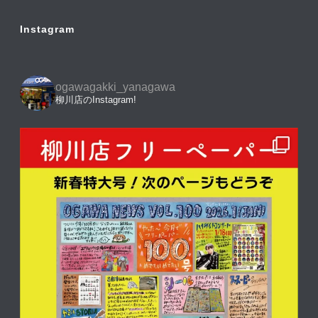
Instagram
ogawagakki_yanagawa
柳川店のInstagram!