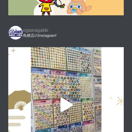
ogawagakki
鳥栖店のInstagram!