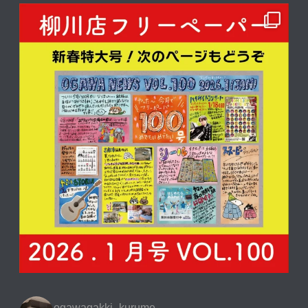
ogawagakki_kurume