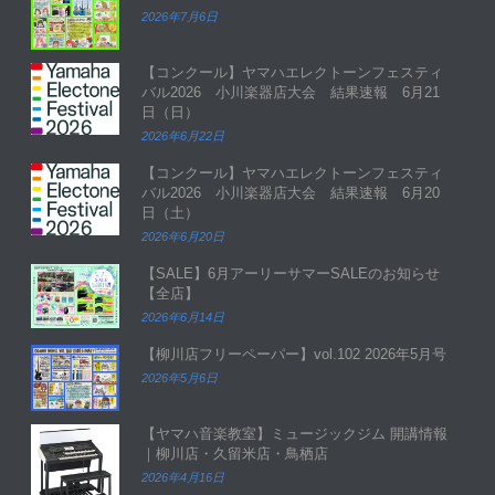
2026年7月6日
【コンクール】ヤマハエレクトーンフェスティ
バル2026 小川楽器店大会 結果速報 6月21
日（日）
2026年6月22日
【コンクール】ヤマハエレクトーンフェスティ
バル2026 小川楽器店大会 結果速報 6月20
日（土）
2026年6月20日
【SALE】6月アーリーサマーSALEのお知らせ
【全店】
2026年6月14日
【柳川店フリーペーパー】vol.102 2026年5月号
2026年5月6日
【ヤマハ音楽教室】ミュージックジム 開講情報
｜柳川店・久留米店・鳥栖店
2026年4月16日