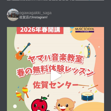
ogawagakki_saga
佐賀店のInstagram!