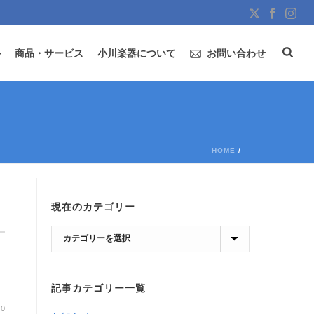
ル
商品・サービス
小川楽器について
お問い合わせ
HOME
/
現在のカテゴリー
現
し
在
！
の
記事カテゴリー一覧
カ
テ
0