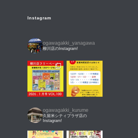
Instagram
ogawagakki_yanagawa
柳川店のInstagram!
ogawagakki_kurume
久留米シティプラザ店の
Instagram!