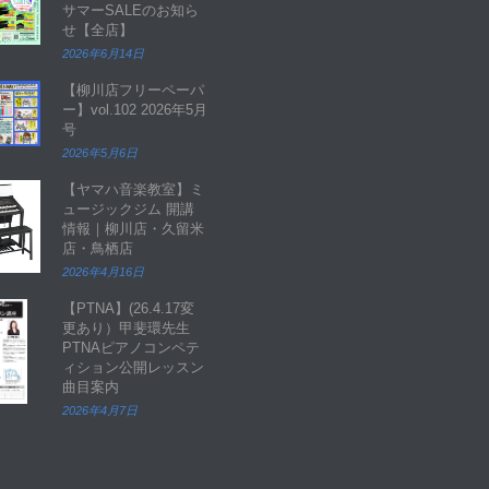
サマーSALEのお知ら
せ【全店】
2026年6月14日
【柳川店フリーペーパ
ー】vol.102 2026年5月
号
2026年5月6日
【ヤマハ音楽教室】ミ
ュージックジム 開講
情報｜柳川店・久留米
店・鳥栖店
2026年4月16日
【PTNA】(26.4.17変
更あり）甲斐環先生
PTNAピアノコンペテ
ィション公開レッスン
曲目案内
2026年4月7日