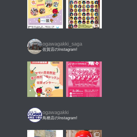
ogawagakki_saga
佐賀店のInstagram!
ogawagakki
鳥栖店のInstagram!