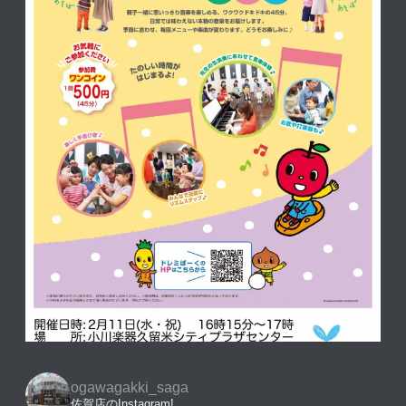
ogawagakki_saga
佐賀店のInstagram!