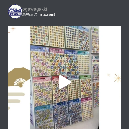
ogawagakki
鳥栖店のInstagram!