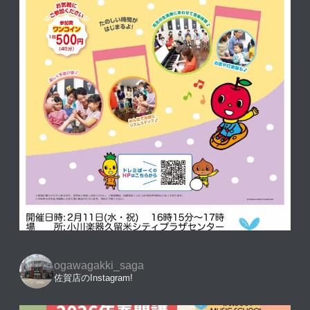
ogawagakki_saga
佐賀店のInstagram!