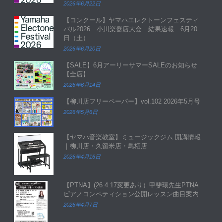
2026年6月22日
【コンクール】ヤマハエレクトーンフェスティ
バル2026 小川楽器店大会 結果速報 6月20
日（土）
2026年6月20日
【SALE】6月アーリーサマーSALEのお知らせ
【全店】
2026年6月14日
【柳川店フリーペーパー】vol.102 2026年5月号
2026年5月6日
【ヤマハ音楽教室】ミュージックジム 開講情報
｜柳川店・久留米店・鳥栖店
2026年4月16日
【PTNA】(26.4.17変更あり）甲斐環先生PTNA
ピアノコンペティション公開レッスン曲目案内
2026年4月7日