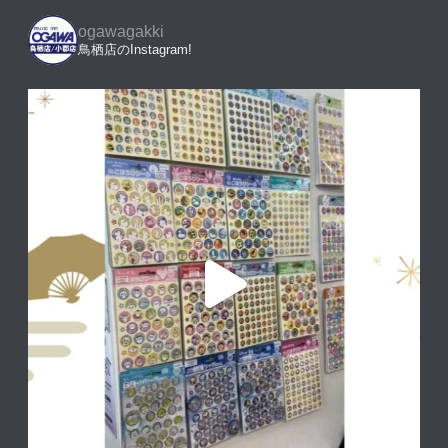
ogawagakki
鳥栖店のInstagram!