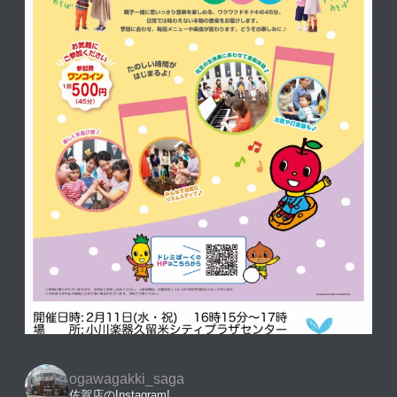
ogawagakki_saga
佐賀店のInstagram!