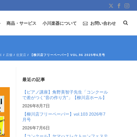
ル
商品・サービス
小川楽器について
お問い合わせ
E
/
店舗
/
佐賀店
/ 【柳川店フリーペーパー】VOL.96 2025年6月号
最近の記事
【ピアノ講座】角野美智子先生「コンクール
で差がつく”音の作り方”」【柳川店ホール】
2026年8月7日
【柳川店フリーペーパー】vol.103 2026年7
月号
2026年7月6日
【コンクール】ヤマハエレクトーンフェステ