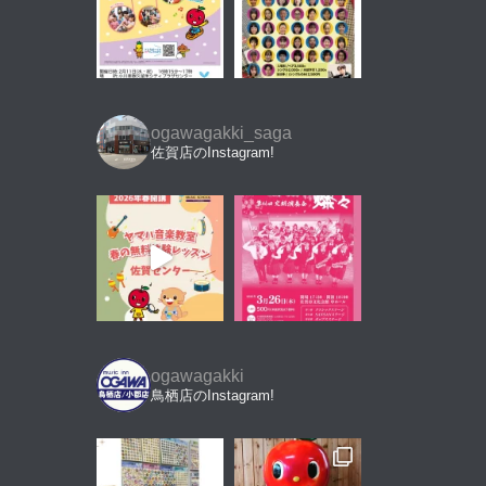
ogawagakki_saga
佐賀店のInstagram!
ogawagakki
鳥栖店のInstagram!