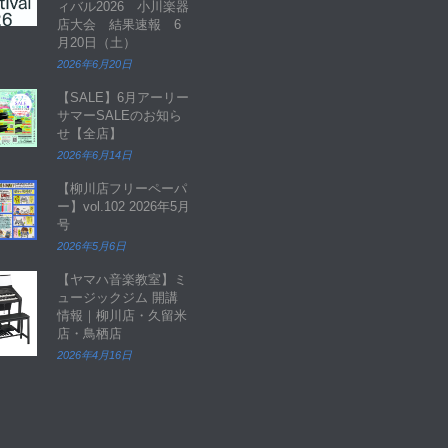
ィバル2026 小川楽器
店大会 結果速報 6
月20日（土）
2026年6月20日
【SALE】6月アーリー
サマーSALEのお知ら
せ【全店】
2026年6月14日
【柳川店フリーペーパ
ー】vol.102 2026年5月
号
2026年5月6日
【ヤマハ音楽教室】ミ
ュージックジム 開講
情報｜柳川店・久留米
店・鳥栖店
2026年4月16日