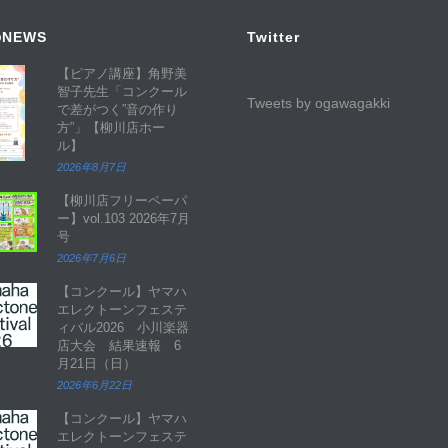
NEWS
Twitter
【ピアノ講座】角野美
智子先生「コンクール
Tweets by ogawagakki
で差がつく”音の作り
方”」【柳川店ホー
ル】
2026年8月7日
【柳川店フリーペーパ
ー】vol.103 2026年7月
号
2026年7月6日
【コンクール】ヤマハ
エレクトーンフェステ
ィバル2026 小川楽器
店大会 結果速報 6
月21日（日）
2026年6月22日
【コンクール】ヤマハ
エレクトーンフェステ