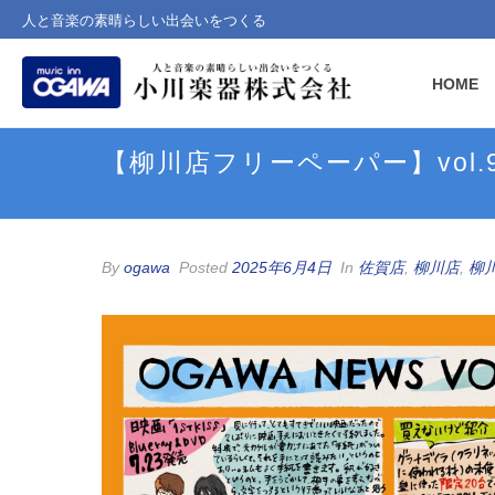
人と音楽の素晴らしい出会いをつくる
HOME
【柳川店フリーペーパー】vol.9
By
ogawa
Posted
2025年6月4日
In
佐賀店
,
柳川店
,
柳