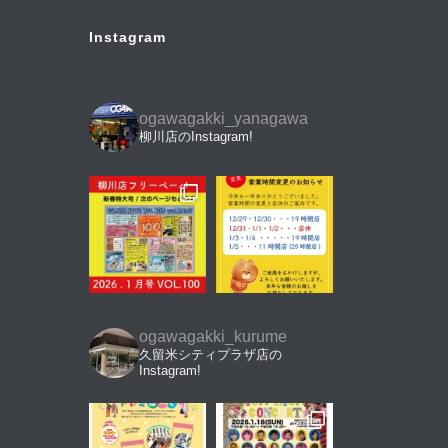
Instagram
ogawagakki_yanagawa
柳川店のInstagram!
ogawagakki_kurume
久留米シティプラザ店の
Instagram!