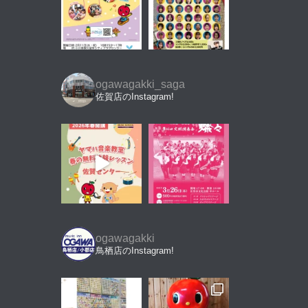
ogawagakki_saga
佐賀店のInstagram!
ogawagakki
鳥栖店のInstagram!