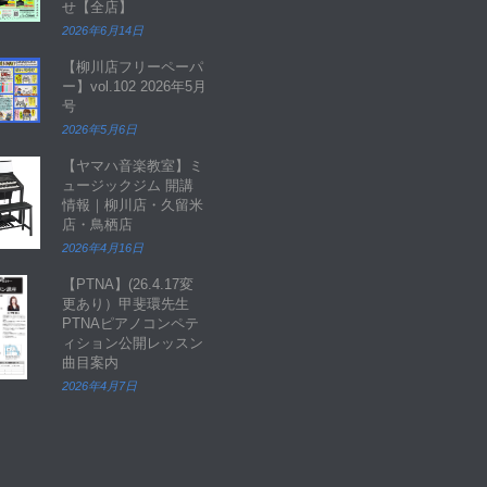
せ【全店】
2026年6月14日
【柳川店フリーペーパ
ー】vol.102 2026年5月
号
2026年5月6日
【ヤマハ音楽教室】ミ
ュージックジム 開講
情報｜柳川店・久留米
店・鳥栖店
2026年4月16日
【PTNA】(26.4.17変
更あり）甲斐環先生
PTNAピアノコンペテ
ィション公開レッスン
曲目案内
2026年4月7日