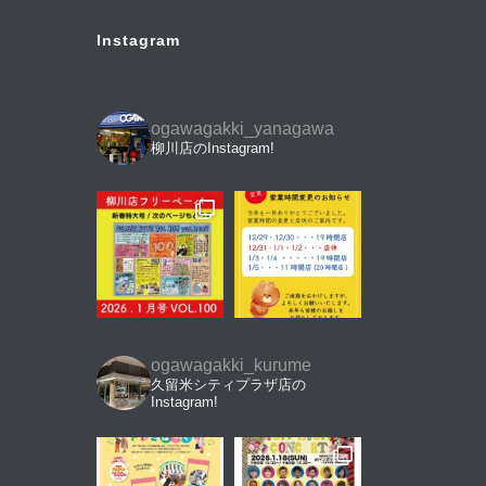
Instagram
ogawagakki_yanagawa
柳川店のInstagram!
ogawagakki_kurume
久留米シティプラザ店の
Instagram!