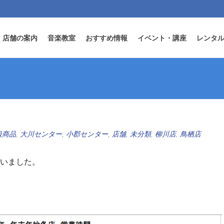
店舗の案内
音楽教室
おすすめ情報
イベント・講座
レンタ
扱商品
,
大川センター
,
小郡センター
,
店舗
,
未分類
,
柳川店
,
鳥栖店
ざいました。