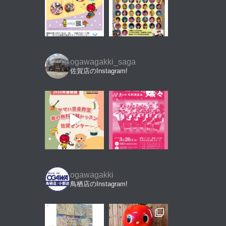
ogawagakki_saga
佐賀店のInstagram!
ogawagakki
鳥栖店のInstagram!