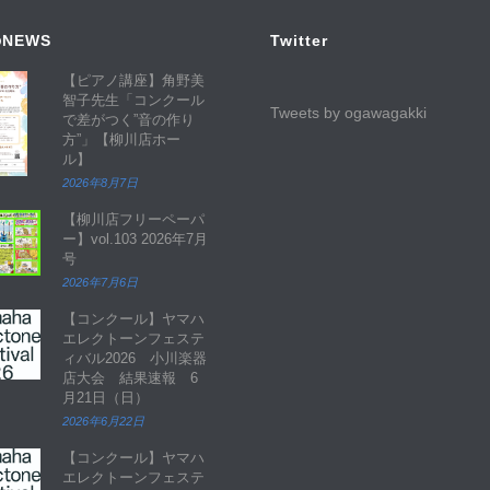
NEWS
Twitter
【ピアノ講座】角野美
智子先生「コンクール
Tweets by ogawagakki
で差がつく”音の作り
方”」【柳川店ホー
ル】
2026年8月7日
【柳川店フリーペーパ
ー】vol.103 2026年7月
号
2026年7月6日
【コンクール】ヤマハ
エレクトーンフェステ
ィバル2026 小川楽器
店大会 結果速報 6
月21日（日）
2026年6月22日
【コンクール】ヤマハ
エレクトーンフェステ