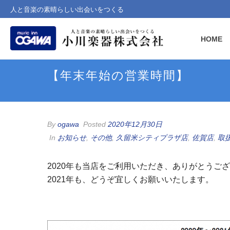
人と音楽の素晴らしい出会いをつくる
HOME
【年末年始の営業時間】
By
ogawa
Posted
2020年12月30日
In
お知らせ
,
その他
,
久留米シティプラザ店
,
佐賀店
,
取
2020年も当店をご利用いただき、ありがとうご
2021年も、どうぞ宜しくお願いいたします。