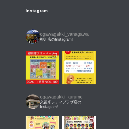
Instagram
ogawagakki_yanagawa
柳川店のInstagram!
ogawagakki_kurume
久留米シティプラザ店の
Instagram!