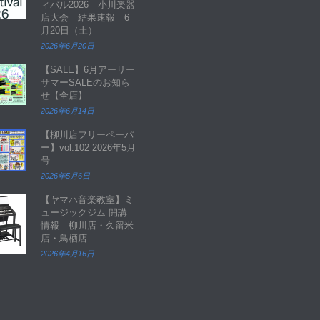
ィバル2026 小川楽器
店大会 結果速報 6
月20日（土）
2026年6月20日
【SALE】6月アーリー
サマーSALEのお知ら
せ【全店】
2026年6月14日
【柳川店フリーペーパ
ー】vol.102 2026年5月
号
2026年5月6日
【ヤマハ音楽教室】ミ
ュージックジム 開講
情報｜柳川店・久留米
店・鳥栖店
2026年4月16日